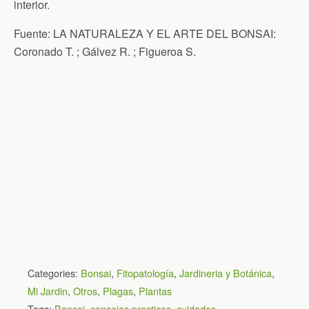
interior.
Fuente: LA NATURALEZA Y EL ARTE DEL BONSAI:
Coronado T. ; Gálvez R. ; Figueroa S.
Categories:
Bonsai
,
Fitopatología
,
Jardineria y Botánica
,
Mi Jardin
,
Otros
,
Plagas
,
Plantas
Tags:
Bonsai
,
consejos practicos
,
cuidados
,