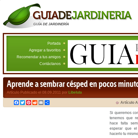
GUÍA DE JARDINERÍA
Portada
Agregar a favoritos
Recomendar a tus amigos
Contáctanos
Aprende a sembrar césped en pocos minut
Artículo Publicado el 08.09.2011 por
Libelula
Facebook
Twitter
Pinterest
Reddit
Email
Compartir
Artículo A
Si queremos com
tenemos que re
hace falta se
esperar que el
hacerlo tu mismo