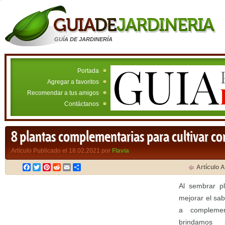
GUÍA DE JARDINERÍA
Portada
Agregar a favoritos
Recomendar a tus amigos
Contáctanos
8 plantas complementarias para cultivar co
Artículo Publicado el 18.02.2021 por
Flavia
Facebook
Twitter
Pinterest
Reddit
Email
Compartir
Artículo A
Al sembrar p
mejorar el sab
a compleme
brindamos p