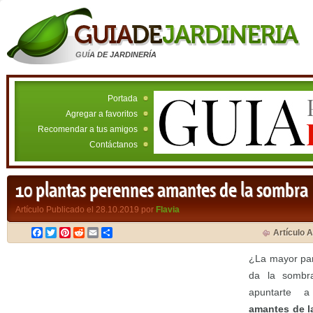
GUÍA DE JARDINERÍA
Portada
Agregar a favoritos
Recomendar a tus amigos
Contáctanos
10 plantas perennes amantes de la sombra
Artículo Publicado el 28.10.2019 por
Flavia
Facebook
Twitter
Pinterest
Reddit
Email
Compartir
Artículo A
¿La mayor par
da la sombr
apuntarte
amantes de 