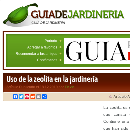
GUÍA DE JARDINERÍA
Portada
Agregar a favoritos
Recomendar a tus amigos
Contáctanos
Uso de la zeolita en la jardinería
Artículo Publicado el 18.12.2019 por
Flavia
Facebook
Twitter
Pinterest
Reddit
Email
Compartir
Artículo A
La zeolita es
que consta 
Contiene una 
que han sido 