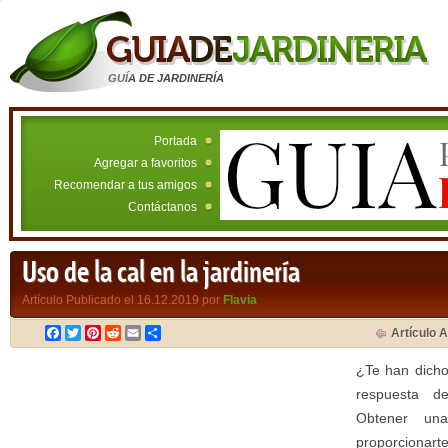
GUÍA DE JARDINERÍA
Portada
Agregar a favoritos
Recomendar a tus amigos
Contáctanos
Uso de la cal en la jardinería
Artículo Publicado el 16.12.2019 por
Flavia
Facebook
Twitter
Pinterest
Reddit
Email
Compartir
Artículo A
¿Te han dicho
respuesta d
Obtener un
proporcionar