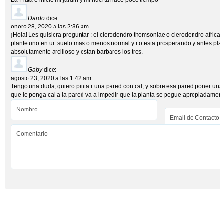
La Plata e inicie mi jardin y mi huerta hace poco tiempo
Dardo
dice:
enero 28, 2020 a las 2:36 am
¡Hola! Les quisiera preguntar : el clerodendro thomsoniae o clerodendro afric
plante uno en un suelo mas o menos normal y no esta prosperando y antes pla
absolutamente arcilloso y estan barbaros los tres.
Gaby
dice:
agosto 23, 2020 a las 1:42 am
Tengo una duda, quiero pinta r una pared con cal, y sobre esa pared poner una
que le ponga cal a la pared va a impedir que la planta se pegue apropiadamen