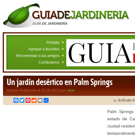
GUÍA DE JARDINERÍA
Portada
Agregar a favoritos
Recomendar a tus amigos
Contáctanos
Un jardín desértico en Palm Springs
Artículo Publicado el 20.08.2013 por
Javi
Facebook
Twitter
Pinterest
Reddit
Email
Compartir
Artículo A
Palm Springs
estado de Cal
ciudad residen
temporalmente