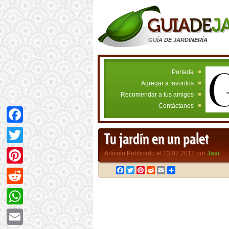
GUÍA DE JARDINERÍA
Portada
Agregar a favoritos
Recomendar a tus amigos
Contáctanos
Facebook
Tu jardín en un palet
Twitter
Artículo Publicado el 23.07.2012 por
Javi
Facebook
Twitter
Pinterest
Reddit
Email
Compartir
Pinterest
Reddit
WhatsApp