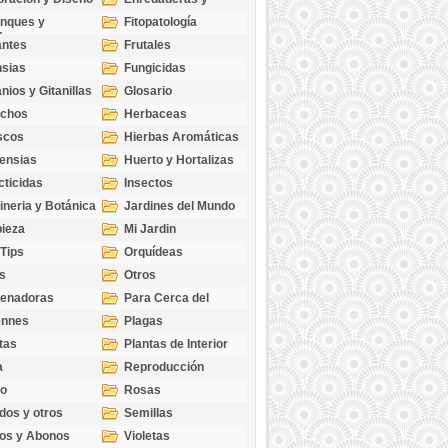
cubresuelos
nques y
Fitopatología
ticas
antes
Frutales
sias
Fungicidas
nios y Gitanillas
Glosario
echos
Herbaceas
scos
Hierbas Aromáticas
ensias
Huerto y Hortalizas
cticidas
Insectos
ineria y Botánica
Jardines del Mundo
ieza
Mi Jardin
 Tips
Orquídeas
s
Otros
genadoras
Para Cerca del
Estanque
ennes
Plagas
tas
Plantas de Interior
a
Reproducción
go
Rosas
dos y otros
Semillas
as
os y Abonos
Violetas