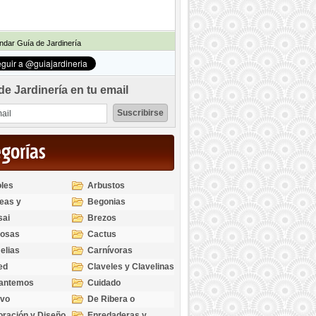
dar Guía de Jardinería
de Jardinería en tu email
egorías
les
Arbustos
eas y
Begonias
odendros
sai
Brezos
bosas
Cactus
elias
Carnívoras
ed
Claveles y Clavelinas
santemos
Cuidado
ivo
De Ribera o
Palustres
ración y Diseño
Enredaderas y