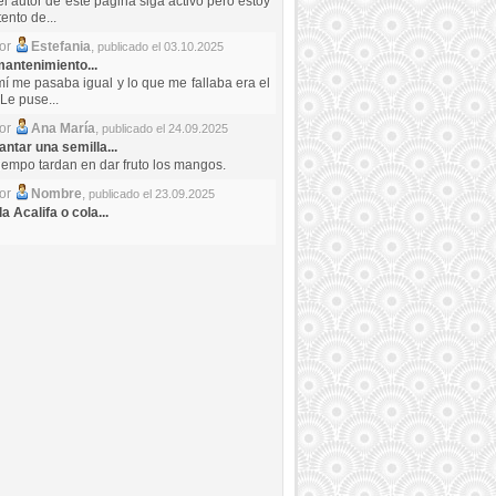
el autor de este pagina siga activo pero estoy
ento de...
por
Estefania
,
publicado el 03.10.2025
antenimiento...
mí me pasaba igual y lo que me fallaba era el
Le puse...
por
Ana María
,
publicado el 24.09.2025
ntar una semilla...
iempo tardan en dar fruto los mangos.
por
Nombre
,
publicado el 23.09.2025
a Acalifa o cola...