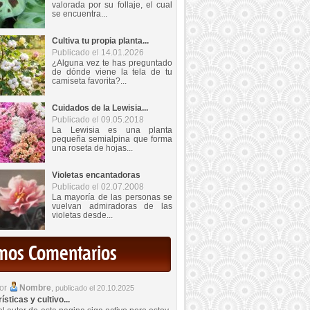
valorada por su follaje, el cual
se encuentra...
Cultiva tu propia planta...
Publicado el 14.01.2026
¿Alguna vez te has preguntado
de dónde viene la tela de tu
camiseta favorita?...
Cuidados de la Lewisia...
Publicado el 09.05.2018
La Lewisia es una planta
pequeña semialpina que forma
una roseta de hojas...
Violetas encantadoras
Publicado el 02.07.2008
La mayoría de las personas se
vuelvan admiradoras de las
violetas desde...
imos Comentarios
por
Nombre
,
publicado el 20.10.2025
sticas y cultivo...