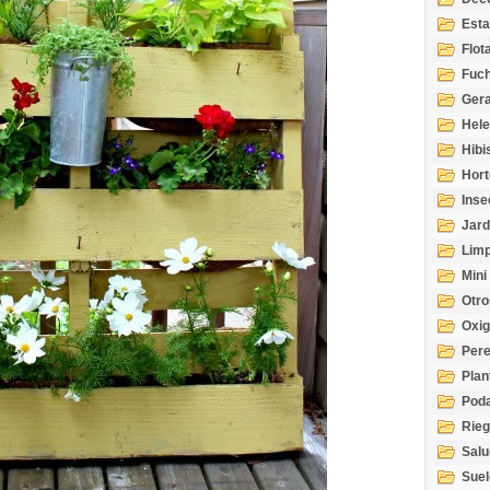
Esta
Acuá
Flot
Fuch
Gera
Hel
Hibi
Hort
Inse
Jard
Limp
Mini
Otro
Oxi
Per
Plan
Pod
Rie
Salu
tem
Suel