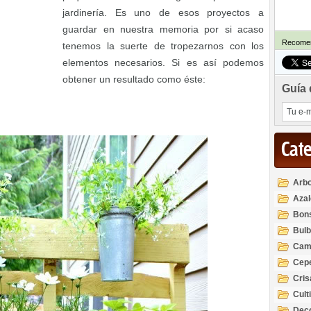
jardinería. Es uno de esos proyectos a
guardar en nuestra memoria por si acaso
Recomen
tenemos la suerte de tropezarnos con los
elementos necesarios. Si es así podemos
obtener un resultado como éste:
Guía 
Cat
Arbo
Azal
Rod
Bon
Bul
Cam
Cep
Cri
Cult
Deco