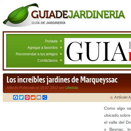
GUÍA DE JARDINERÍA
Portada
Agregar a favoritos
Recomendar a tus amigos
Contáctanos
Los increíbles jardines de Marqueyssac
Artículo Publicado el 19.07.2012 por
Libelula
Facebook
Twitter
Pinterest
Reddit
Email
Compartir
Artículo A
Como algo sal
ubicado sobre
el valle del 
y Beynac, lo