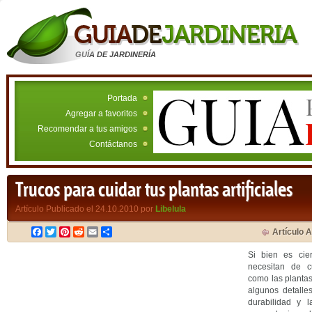
GUÍA DE JARDINERÍA
Portada
Agregar a favoritos
Recomendar a tus amigos
Contáctanos
Trucos para cuidar tus plantas artificiales
Artículo Publicado el 24.10.2010 por
Libelula
Facebook
Twitter
Pinterest
Reddit
Email
Compartir
Artículo A
Si bien es cier
necesitan de c
como las planta
algunos detalle
durabilidad y 