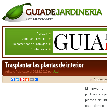
GUÍA DE JARDINERÍA
Portada
Agregar a favoritos
Recomendar a tus amigos
Contáctanos
Trasplantar las plantas de interior
Artículo Publicado el 06.12.2012 por
Javi
Facebook
Twitter
Pinterest
Reddit
Email
Compartir
Artículo A
El invierno 
jardineros y 
plantas de in
este tiempo