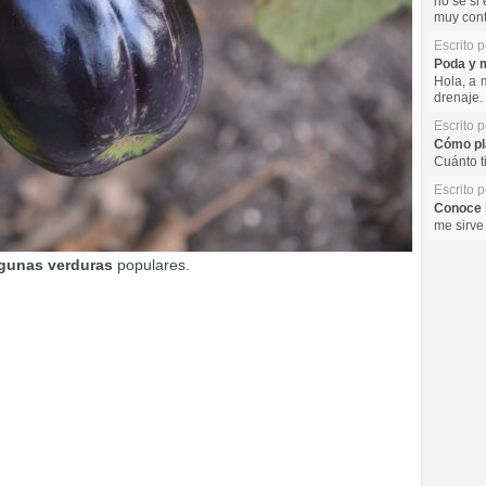
no se si 
muy cont
Escrito 
Poda y m
Hola, a 
drenaje. 
Escrito 
Cómo pla
Cuánto t
Escrito 
Conoce l
me sirve
algunas verduras
populares.