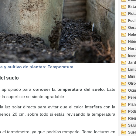
Esta
Acuá
Flot
Fuch
Gera
Hel
Hibi
Hort
Inse
Jard
a y cultivo de plantas: Temperatura
Limp
Mini
el suelo
Otro
a apropiado para
conocer la temperatura del suelo
. Este
Oxi
ar la superficie se siente agradable.
Per
Plan
 luz solar directa para evitar que el calor interfiera con la
Pod
enos 20 cm, sobre todo si estás revisando la temperatura
Rie
Salu
tem
es el termómetro, ya que podrías romperlo. Toma lecturas en
Suel