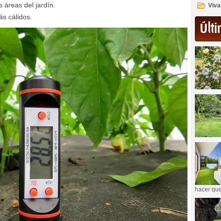
 áreas del jardín.
Viva
ás cálidos.
Últi
hacer que