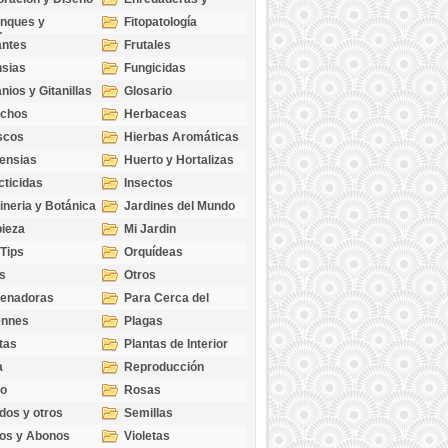
cubresuelos
nques y
Fitopatología
ticas
antes
Frutales
sias
Fungicidas
nios y Gitanillas
Glosario
echos
Herbaceas
scos
Hierbas Aromáticas
ensias
Huerto y Hortalizas
cticidas
Insectos
ineria y Botánica
Jardines del Mundo
ieza
Mi Jardin
 Tips
Orquídeas
s
Otros
genadoras
Para Cerca del
Estanque
ennes
Plagas
tas
Plantas de Interior
a
Reproducción
go
Rosas
dos y otros
Semillas
as
os y Abonos
Violetas