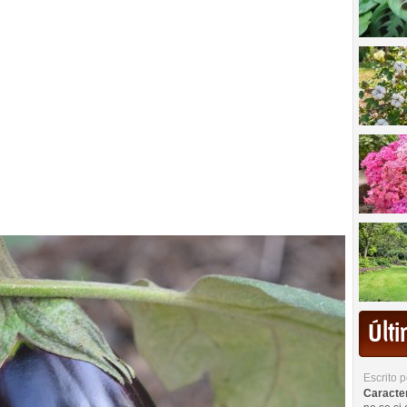
Últ
Escrito 
Caracterí