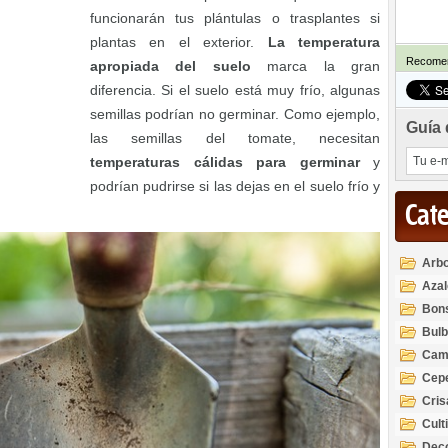
funcionarán tus plántulas o trasplantes si
plantas en el exterior.
La temperatura
Recomen
apropiada del suelo
marca la gran
diferencia. Si el suelo está muy frío, algunas
semillas podrían no germinar. Como ejemplo,
Guía 
las semillas del tomate, necesitan
temperaturas cálidas para germinar
y
podrían pudrirse si las dejas en el suelo frío y
Cat
Arbo
Azal
Rod
Bon
Bul
Cam
Cep
Cri
Cult
Deco