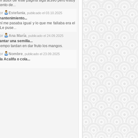
el autor de este pagina siga activo pero estoy
ento de...
por
Estefania
,
publicado el 03.10.2025
antenimiento...
mí me pasaba igual y lo que me fallaba era el
Le puse...
por
Ana María
,
publicado el 24.09.2025
ntar una semilla...
iempo tardan en dar fruto los mangos.
por
Nombre
,
publicado el 23.09.2025
a Acalifa o cola...