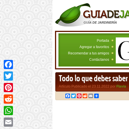
GUÍA DE JARDINERÍA
Portada
Agregar a favoritos
Recomendar a tus amigos
Contáctanos
Facebook
Todo lo que debes saber 
Twitter
Artículo Publicado el 23.11.2022 por
Flavia
Facebook
Twitter
Pinterest
Reddit
Email
Compartir
Pinterest
Reddit
WhatsApp