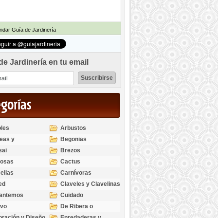
dar Guía de Jardinería
de Jardinería en tu email
egorías
les
Arbustos
eas y
Begonias
odendros
sai
Brezos
bosas
Cactus
elias
Carnívoras
ed
Claveles y Clavelinas
santemos
Cuidado
ivo
De Ribera o
Palustres
ración y Diseño
Enredaderas y