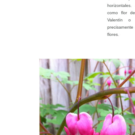
horizontales
como flor d
Valentín o
precisamente 
flores.