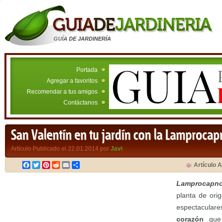
GUÍA DE JARDINERÍA
Portada
Agregar a favoritos
Recomendar a tus amigos
Contáctanos
San Valentín en tu jardín con la Lamprocapn
Artículo Publicado el 22.01.2014 por
Javi
Facebook
Twitter
Pinterest
Reddit
Email
Compartir
Artículo A
Lamprocapnos
planta de ori
espectacula
corazón
que 