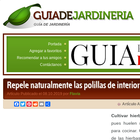
GUÍA DE JARDINERÍA
Portada
Agregar a favoritos
Recomendar a tus amigos
Contáctanos
Repele naturalmente las polillas de interio
Artículo Publicado el 08.10.2019 por
Flavia
Facebook
Twitter
Pinterest
Reddit
Email
Compartir
Artículo A
Cultivar hier
pues huelen m
para cocinar.
de las hierba