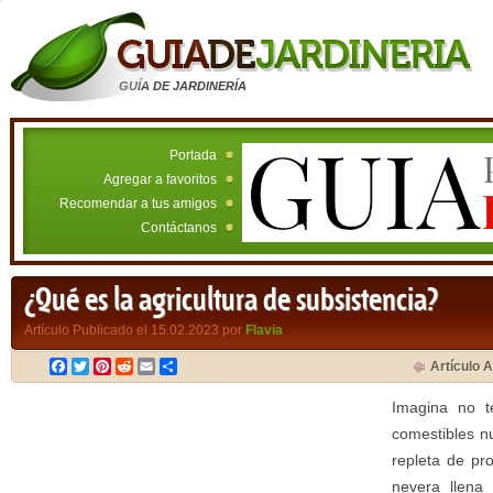
GUÍA DE JARDINERÍA
Portada
Agregar a favoritos
Recomendar a tus amigos
Contáctanos
¿Qué es la agricultura de subsistencia?
Artículo Publicado el 15.02.2023 por
Flavia
Facebook
Twitter
Pinterest
Reddit
Email
Compartir
Artículo A
Imagina no t
comestibles n
repleta de pr
nevera llena 