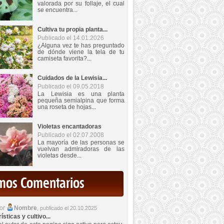
valorada por su follaje, el cual
se encuentra...
Cultiva tu propia planta...
Publicado el 14.01.2026
¿Alguna vez te has preguntado
de dónde viene la tela de tu
camiseta favorita?...
Cuidados de la Lewisia...
Publicado el 09.05.2018
La Lewisia es una planta
pequeña semialpina que forma
una roseta de hojas...
Violetas encantadoras
Publicado el 02.07.2008
La mayoría de las personas se
vuelvan admiradoras de las
violetas desde...
imos Comentarios
por
Nombre
,
publicado el 20.10.2025
sticas y cultivo...