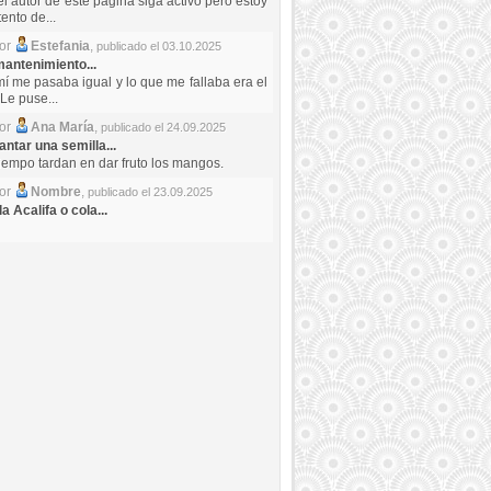
el autor de este pagina siga activo pero estoy
ento de...
por
Estefania
,
publicado el 03.10.2025
antenimiento...
mí me pasaba igual y lo que me fallaba era el
Le puse...
por
Ana María
,
publicado el 24.09.2025
ntar una semilla...
iempo tardan en dar fruto los mangos.
por
Nombre
,
publicado el 23.09.2025
a Acalifa o cola...