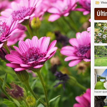
Viva
Últi
hacer que