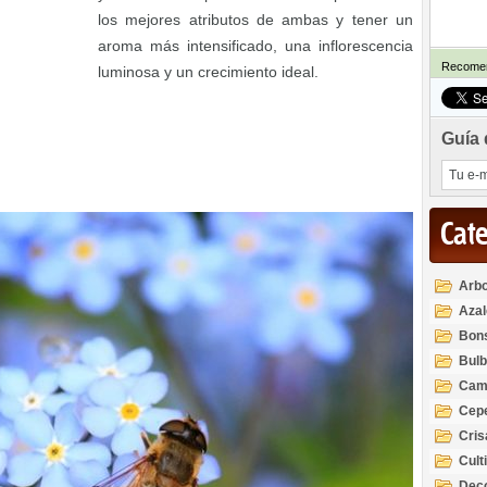
los mejores atributos de ambas y tener un
aroma más intensificado, una inflorescencia
Recomen
luminosa y un crecimiento ideal.
Guía 
Cat
Arbo
Azal
Rod
Bon
Bul
Cam
Cep
Cri
Cult
Deco