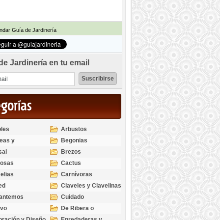
dar Guía de Jardinería
de Jardinería en tu email
egorías
les
Arbustos
eas y
Begonias
odendros
sai
Brezos
bosas
Cactus
elias
Carnívoras
ed
Claveles y Clavelinas
santemos
Cuidado
ivo
De Ribera o
Palustres
ración y Diseño
Enredaderas y