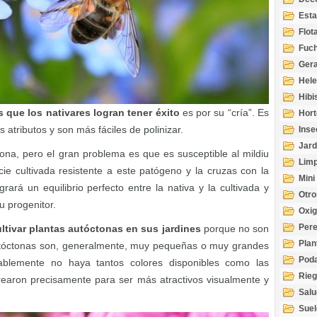
Esta
Acuá
Flot
Fuch
Gera
Hel
Hibi
s que los nativares logran tener éxito
es por su “cría”. Es
Hort
 atributos y son más fáciles de polinizar.
Inse
Jard
na, pero el gran problema es que es susceptible al mildiu
Limp
ie cultivada resistente a este patógeno y la cruzas con la
Mini
ará un equilibrio perfecto entre la nativa y la cultivada y
Otro
u progenitor.
Oxi
Per
ltivar plantas autóctonas en sus jardines
porque no son
Plan
autóctonas son, generalmente, muy pequeñas o muy grandes
Pod
ablemente no haya tantos colores disponibles como las
Rie
crearon precisamente para ser más atractivos visualmente y
Salu
tem
Suel