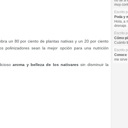
no se si 
muy cont
Escrito 
Poda y m
Hola, a 
drenaje. 
Escrito 
Cómo pla
embra un 80 por ciento de plantas nativas y un 20 por ciento
Cuánto t
los polinizadores sean la mejor opción para una nutrición
Escrito 
Conoce l
me sirve
licioso
aroma y belleza de los nativares
sin disminuir la