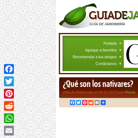
GUÍA DE JARDINERÍA
Portada
Agregar a favoritos
Recomendar a tus amigos
Contáctanos
Facebook
¿Qué son los nativares?
Twitter
Artículo Publicado el 24.02.2023 por
Flavia
Facebook
Twitter
Pinterest
Reddit
Email
Compartir
Pinterest
Reddit
WhatsApp