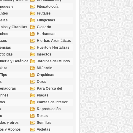
cubresuelos
nques y
Fitopatología
ticas
antes
Frutales
sias
Fungicidas
nios y Gitanillas
Glosario
echos
Herbaceas
scos
Hierbas Aromáticas
ensias
Huerto y Hortalizas
cticidas
Insectos
ineria y Botánica
Jardines del Mundo
ieza
Mi Jardin
 Tips
Orquídeas
s
Otros
genadoras
Para Cerca del
Estanque
ennes
Plagas
tas
Plantas de Interior
a
Reproducción
go
Rosas
dos y otros
Semillas
as
os y Abonos
Violetas