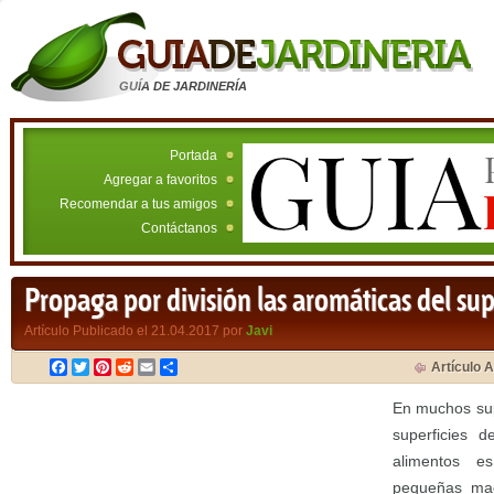
GUÍA DE JARDINERÍA
Portada
Agregar a favoritos
Recomendar a tus amigos
Contáctanos
Propaga por división las aromáticas del s
Artículo Publicado el 21.04.2017 por
Javi
Facebook
Twitter
Pinterest
Reddit
Email
Compartir
Artículo A
En muchos su
superficies d
alimentos es
pequeñas mac