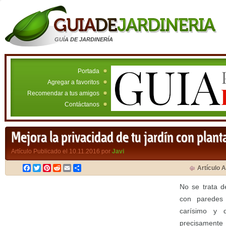
GUÍA DE JARDINERÍA
Portada
Agregar a favoritos
Recomendar a tus amigos
Contáctanos
Mejora la privacidad de tu jardín con plant
Artículo Publicado el 10.11.2016 por
Javi
Facebook
Twitter
Pinterest
Reddit
Email
Compartir
Artículo A
No se trata d
con paredes
carísimo y 
precisamente