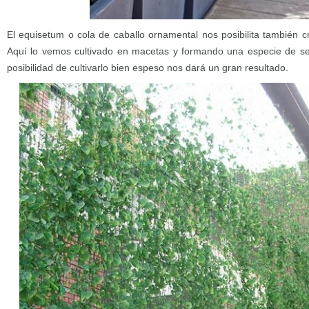
El equisetum o cola de caballo ornamental nos posibilita también cre
Aquí lo vemos cultivado en macetas y formando una especie de seto
posibilidad de cultivarlo bien espeso nos dará un gran resultado.