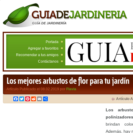
GUÍA DE JARDINERÍA
Portada
Agregar a favoritos
Recomendar a tus amigos
Contáctanos
Los mejores arbustos de flor para tu jardín
Artículo Publicado el 08.02.2019 por
Flavia
Facebook
Twitter
Pinterest
Reddit
Email
Compartir
Artículo A
Los arbust
polinizadore
brindan col
Además, hay m