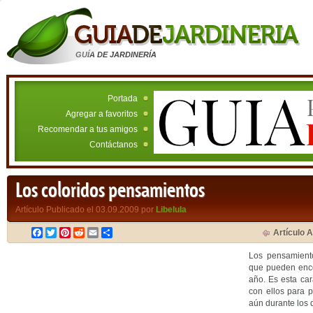
GUÍA DE JARDINERÍA
Portada
Agregar a favoritos
Recomendar a tus amigos
Contáctanos
Los coloridos pensamientos
Artículo Publicado el 03.09.2009 por
Libelula
Facebook
Twitter
Pinterest
Reddit
Email
Compartir
Artículo A
Los pensamient
que pueden encon
año. Es esta cara
con ellos para p
aún durante los d