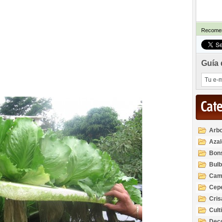
Recomen
Guía 
Cat
Arbo
Azal
Rod
Bon
Bul
Cam
Cep
Cri
Cult
Deco