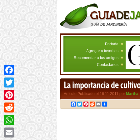
GUÍA DE JARDINERÍA
Portada
Agregar a favoritos
Recomendar a tus amigos
Contáctanos
Facebook
La importancia de cultiv
Twitter
Artículo Publicado el 16.11.2011 por
Martha
Facebook
Twitter
Pinterest
Reddit
Email
Compartir
Pinterest
Reddit
WhatsApp