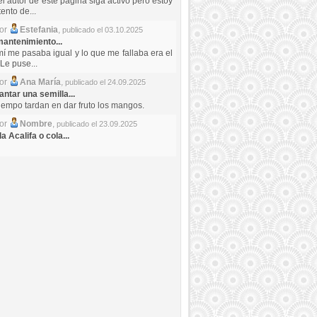
el autor de este pagina siga activo pero estoy
ento de...
por
Estefania
,
publicado el 03.10.2025
antenimiento...
mí me pasaba igual y lo que me fallaba era el
Le puse...
por
Ana María
,
publicado el 24.09.2025
ntar una semilla...
iempo tardan en dar fruto los mangos.
por
Nombre
,
publicado el 23.09.2025
a Acalifa o cola...