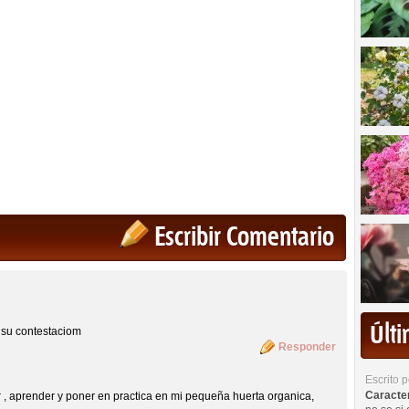
Escribir Comentario
Últ
 su contestaciom
Responder
Escrito 
Caracterí
r , aprender y poner en practica en mi pequeña huerta organica,