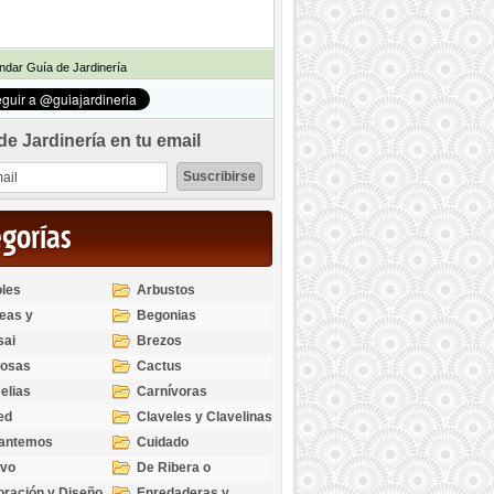
dar Guía de Jardinería
de Jardinería en tu email
egorías
les
Arbustos
eas y
Begonias
odendros
sai
Brezos
bosas
Cactus
elias
Carnívoras
ed
Claveles y Clavelinas
santemos
Cuidado
ivo
De Ribera o
Palustres
ración y Diseño
Enredaderas y