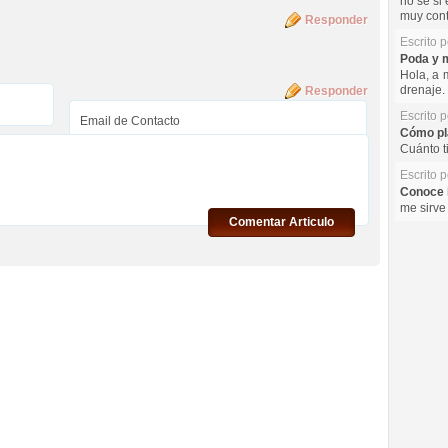
no se si 
muy cont
Responder
Escrito 
Poda y m
Hola, a 
drenaje. 
Responder
Escrito 
Cómo pla
Cuánto t
Escrito 
Conoce l
me sirve
Comentar Articulo