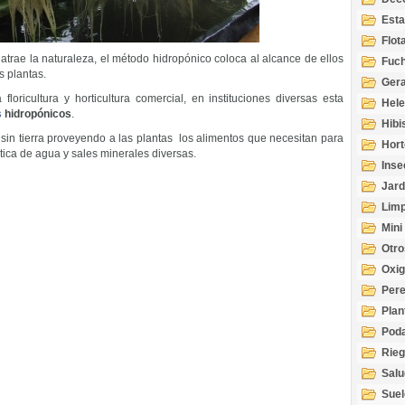
Esta
Acuá
Flot
atrae la naturaleza, el método hidropónico coloca al alcance de ellos
Fuch
s plantas.
Gera
loricultura y horticultura comercial, en instituciones diversas esta
Hel
s
hidropónicos
.
Hibi
s sin tierra proveyendo a las plantas los alimentos que necesitan para
Hort
tica de agua y sales minerales diversas.
Inse
Jard
Limp
Mini
Otro
Oxi
Per
Plan
Pod
Rie
Salu
tem
Suel