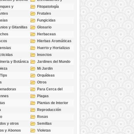
cubresuelos
nques y
Fitopatología
ticas
antes
Frutales
sias
Fungicidas
nios y Gitanillas
Glosario
echos
Herbaceas
scos
Hierbas Aromáticas
ensias
Huerto y Hortalizas
cticidas
Insectos
ineria y Botánica
Jardines del Mundo
ieza
Mi Jardin
 Tips
Orquídeas
s
Otros
genadoras
Para Cerca del
Estanque
ennes
Plagas
tas
Plantas de Interior
a
Reproducción
go
Rosas
dos y otros
Semillas
as
os y Abonos
Violetas