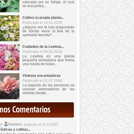
valorada por su follaje, el cual
se encuentra...
Cultiva tu propia planta...
Publicado el 14.01.2026
¿Alguna vez te has preguntado
de dónde viene la tela de tu
camiseta favorita?...
Cuidados de la Lewisia...
Publicado el 09.05.2018
La Lewisia es una planta
pequeña semialpina que forma
una roseta de hojas...
Violetas encantadoras
Publicado el 02.07.2008
La mayoría de las personas se
vuelvan admiradoras de las
violetas desde...
imos Comentarios
por
Nombre
,
publicado el 20.10.2025
sticas y cultivo...