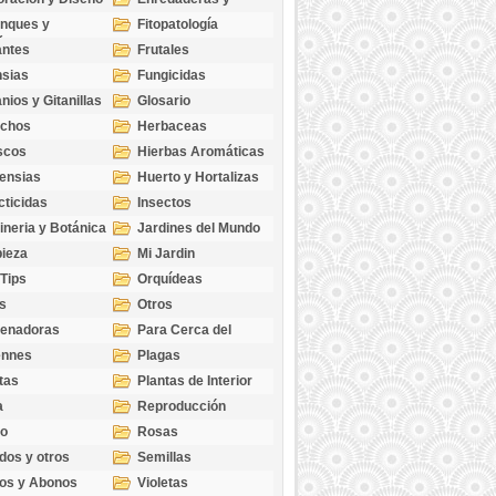
cubresuelos
nques y
Fitopatología
ticas
antes
Frutales
sias
Fungicidas
nios y Gitanillas
Glosario
echos
Herbaceas
scos
Hierbas Aromáticas
ensias
Huerto y Hortalizas
cticidas
Insectos
ineria y Botánica
Jardines del Mundo
ieza
Mi Jardin
 Tips
Orquídeas
s
Otros
genadoras
Para Cerca del
Estanque
ennes
Plagas
tas
Plantas de Interior
a
Reproducción
go
Rosas
dos y otros
Semillas
as
os y Abonos
Violetas