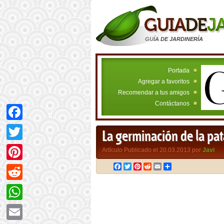
GUÍA DE JARDINERÍA
Portada
Agregar a favoritos
Recomendar a tus amigos
Contáctanos
Facebook
La germinación de la pat
Twitter
Artículo Publicado el 20.03.2013 por
Javi
Facebook
Twitter
Pinterest
Reddit
Email
Compartir
Pinterest
Reddit
WhatsApp