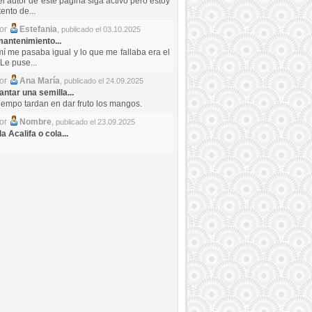
el autor de este pagina siga activo pero estoy
ento de...
por
Estefania
,
publicado el 03.10.2025
antenimiento...
mí me pasaba igual y lo que me fallaba era el
Le puse...
por
Ana María
,
publicado el 24.09.2025
ntar una semilla...
iempo tardan en dar fruto los mangos.
por
Nombre
,
publicado el 23.09.2025
a Acalifa o cola...