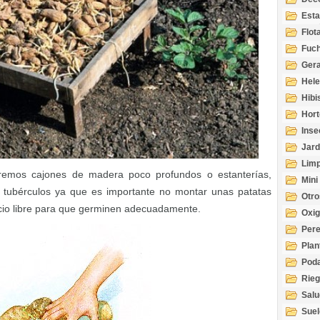
Esta
Acuá
Flot
Fuch
Gera
Hel
Hibi
Hort
Inse
Jard
Limp
aremos cajones de madera poco profundos o estanterías,
Mini
tubérculos ya que es importante no montar unas patatas
Otro
acio libre para que germinen adecuadamente.
Oxi
Per
Plan
Pod
Rie
Salu
tem
Suel