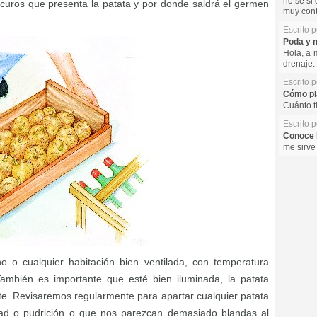
no se si 
scuros que presenta la patata y por donde saldrá el germen
muy cont
Escrito 
Poda y m
Hola, a 
drenaje. 
Escrito 
Cómo pla
Cuánto t
Escrito 
Conoce l
me sirve
 o cualquier habitación bien ventilada, con temperatura
ambién es importante que esté bien iluminada, la patata
te. Revisaremos regularmente para apartar cualquier patata
ad o pudrición o que nos parezcan demasiado blandas al