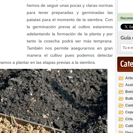
hemos de seguir unas pocas y claras normas
para tener preparadas y germinadas las
Recomen
patatas para el momento de la siembra. Con
la germinación previa al cultivo estaremos
adelantando la formación de la planta y por
Guía 
tanto la cosecha podrá ser más temprana.
También nos permite asegurarnos en gran
manera el cultivo pues podemos detectar
Cat
vamos a plantar en las etapas previas a la siembra.
Arbo
Azal
Rod
Bon
Bul
Cam
Cep
Cri
Cult
Deco