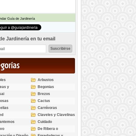
dar Guía de Jardinería
de Jardinería en tu email
egorías
les
Arbustos
eas y
Begonias
odendros
sai
Brezos
bosas
Cactus
elias
Carnívoras
ed
Claveles y Clavelinas
santemos
Cuidado
ivo
De Ribera o
Palustres
ración y Diseño
Enredaderas y