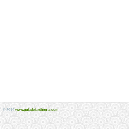
© 2016
www.guiadejardineria.com