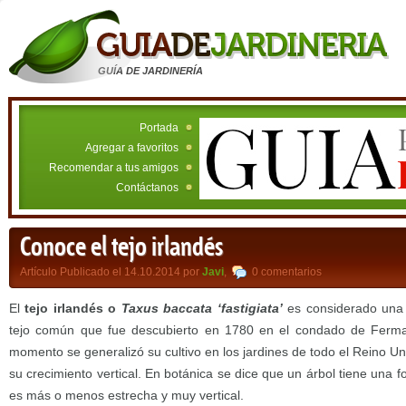
GUÍA DE JARDINERÍA
Portada
Agregar a favoritos
Recomendar a tus amigos
Contáctanos
Conoce el tejo irlandés
Artículo Publicado el 14.10.2014 por
Javi
,
0 comentarios
El
tejo irlandés o
Taxus baccata ‘fastigiata’
es considerado una
tejo común que fue descubierto en 1780 en el condado de Ferman
momento se generalizó su cultivo en los jardines de todo el Reino Unid
su crecimiento vertical. En botánica se dice que un árbol tiene una 
es más o menos estrecha y muy vertical.