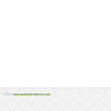
© 2016
www.guiadejardineria.com