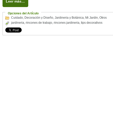
Leer más…
Opciones del Artículo
Cuidado
,
Decoración y Diseño
,
Jardineria y Botánica
,
Mi Jardin
,
Otros
jardineria
,
rincones de trabajo
,
rincones jardineria
,
tips decorativos