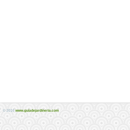
© 2016
www.guiadejardineria.com