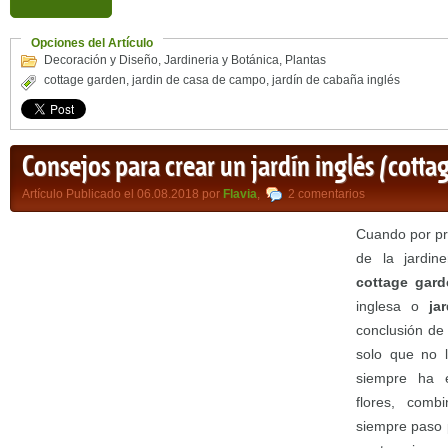
Opciones del Artículo
Decoración y Diseño
,
Jardineria y Botánica
,
Plantas
cottage garden
,
jardin de casa de campo
,
jardín de cabaña inglés
Consejos para crear un jardín inglés (cotta
Artículo Publicado el 06.08.2018 por
Flavia
,
2 comentarios
Cuando por pr
de la jardine
cottage gar
inglesa o
ja
conclusión de 
solo que no l
siempre ha e
flores, comb
siempre paso p