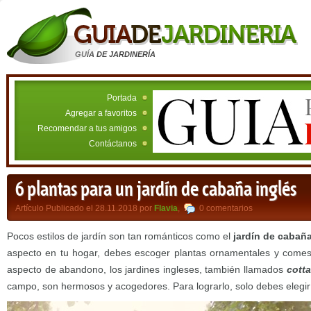
GUÍA DE JARDINERÍA
Portada
Agregar a favoritos
Recomendar a tus amigos
Contáctanos
6 plantas para un jardín de cabaña inglés
Artículo Publicado el 28.11.2018 por
Flavia
,
0 comentarios
Pocos estilos de jardín son tan románticos como el
jardín de cabaña
aspecto en tu hogar, debes escoger plantas ornamentales y comest
aspecto de abandono, los jardines ingleses, también llamados
cott
campo, son hermosos y acogedores. Para lograrlo, solo debes elegir