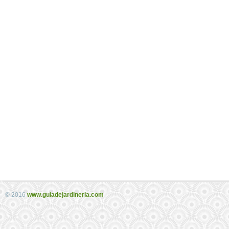
© 2016
www.guiadejardineria.com