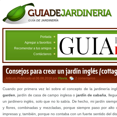
GUÍA DE JARDINERÍA
Portada
Agregar a favoritos
Recomendar a tus amigos
Contáctanos
Consejos para crear un jardín inglés (cotta
Artículo Publicado el 06.08.2018 por
Flavia
,
2 comentarios
Cuando por primera vez leí sobre el concepto de la jardinería in
garden
, jardín de casa de campo inglesa o
jardín de cabaña
, lleg
un jardinero inglés, solo que no lo sabía. De hecho, mi jardín siemp
y flores, combinadas y mezcladas, porque siempre paso por alto o
impresas y, también, porque no contaba con un fuerte sentido del dis