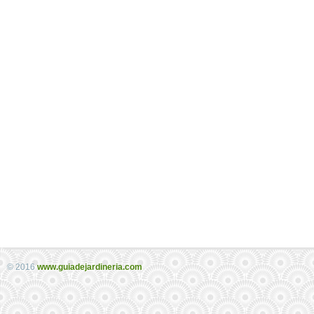
© 2016
www.guiadejardineria.com