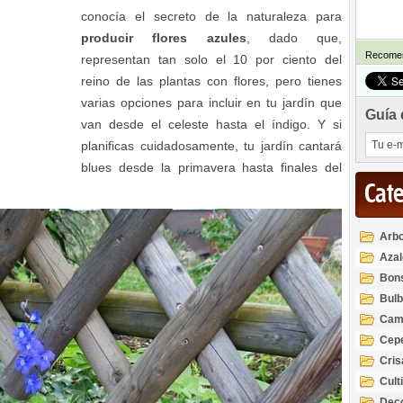
conocía el secreto de la naturaleza para
producir flores azules
, dado que,
Recomen
representan tan solo el 10 por ciento del
reino de las plantas con flores, pero tienes
varias opciones para incluir en tu jardín que
Guía 
van desde el celeste hasta el índigo. Y si
planificas cuidadosamente, tu jardín cantará
blues desde la primavera hasta finales del
Cat
Arbo
Azal
Rod
Bon
Bul
Cam
Cep
Cri
Cult
Deco