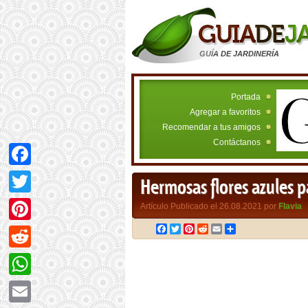
GUÍA DE JARDINERÍA
Portada
Agregar a favoritos
Recomendar a tus amigos
Contáctanos
Facebook
Hermosas flores azules p
Twitter
Artículo Publicado el 26.08.2021 por
Flavia
Facebook
Twitter
Pinterest
Reddit
Email
Compartir
Pinterest
Reddit
WhatsApp