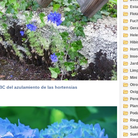
Esta
Acuá
Flot
Fuch
Gera
Hel
Hibi
Hort
Inse
Jard
Limp
Mini
Otro
BC del azulamiento de las hortensias
Oxi
Per
Plan
Pod
Rie
Salu
tem
Suel