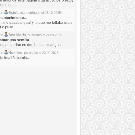
el autor de este pagina siga activo pero estoy
ento de...
por
Estefania
,
publicado el 03.10.2025
antenimiento...
mí me pasaba igual y lo que me fallaba era el
Le puse...
por
Ana María
,
publicado el 24.09.2025
ntar una semilla...
iempo tardan en dar fruto los mangos.
por
Nombre
,
publicado el 23.09.2025
a Acalifa o cola...