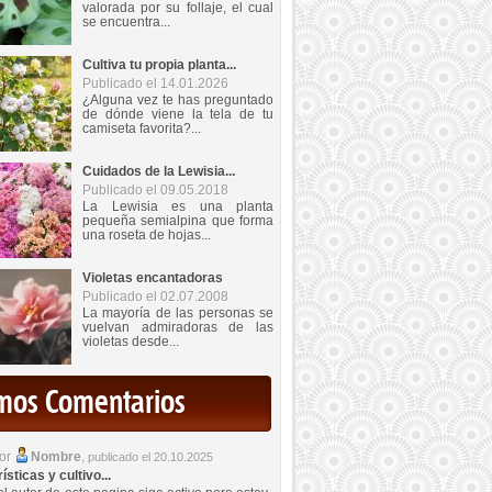
valorada por su follaje, el cual
se encuentra...
Cultiva tu propia planta...
Publicado el 14.01.2026
¿Alguna vez te has preguntado
de dónde viene la tela de tu
camiseta favorita?...
Cuidados de la Lewisia...
Publicado el 09.05.2018
La Lewisia es una planta
pequeña semialpina que forma
una roseta de hojas...
Violetas encantadoras
Publicado el 02.07.2008
La mayoría de las personas se
vuelvan admiradoras de las
violetas desde...
imos Comentarios
por
Nombre
,
publicado el 20.10.2025
sticas y cultivo...