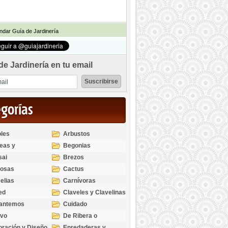
dar Guía de Jardinería
de Jardinería en tu email
egorías
les
Arbustos
eas y
Begonias
odendros
sai
Brezos
bosas
Cactus
elias
Carnívoras
ed
Claveles y Clavelinas
santemos
Cuidado
ivo
De Ribera o
Palustres
ración y Diseño
Enredaderas y