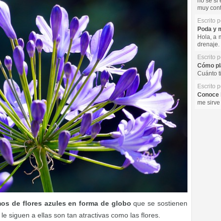
no se si 
muy cont
Escrito 
Poda y m
Hola, a 
drenaje. 
Escrito 
Cómo pla
Cuánto t
Escrito 
Conoce l
me sirve
mos de flores azules en forma de globo
que se sostienen
le siguen a ellas son tan atractivas como las flores.