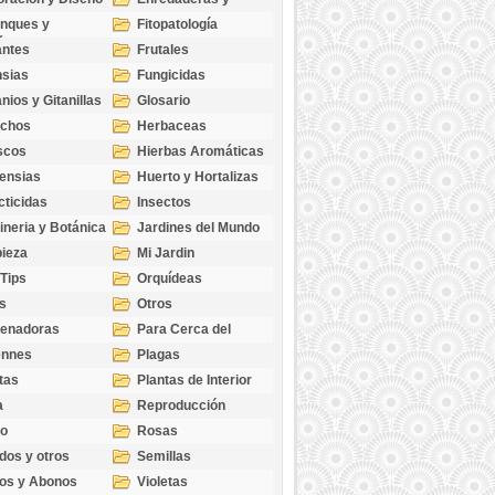
cubresuelos
nques y
Fitopatología
ticas
antes
Frutales
sias
Fungicidas
nios y Gitanillas
Glosario
echos
Herbaceas
scos
Hierbas Aromáticas
ensias
Huerto y Hortalizas
cticidas
Insectos
ineria y Botánica
Jardines del Mundo
ieza
Mi Jardin
 Tips
Orquídeas
s
Otros
genadoras
Para Cerca del
Estanque
ennes
Plagas
tas
Plantas de Interior
a
Reproducción
go
Rosas
dos y otros
Semillas
as
os y Abonos
Violetas