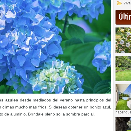
Viva
Últi
es azules
desde mediados del verano hasta principios del
 climas mucho más fríos. Si deseas obtener un bonito azul,
hacer que
to de aluminio. Bríndale pleno sol a sombra parcial.