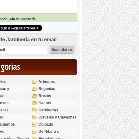
dar Guía de Jardinería
de Jardinería en tu email
egorías
les
Arbustos
eas y
Begonias
odendros
sai
Brezos
bosas
Cactus
elias
Carnívoras
ed
Claveles y Clavelinas
santemos
Cuidado
ivo
De Ribera o
Palustres
ración y Diseño
Enredaderas y