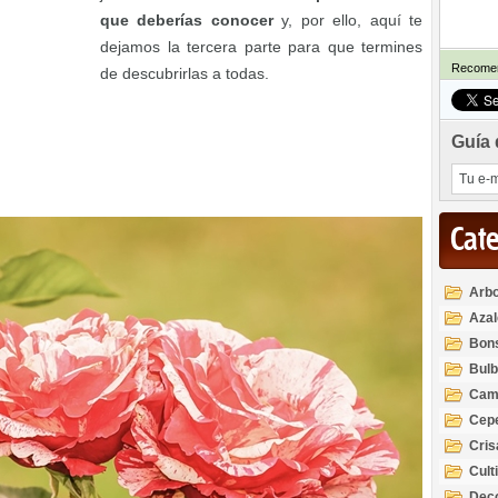
que deberías conocer
y, por ello, aquí te
dejamos la tercera parte para que termines
Recomen
de descubrirlas a todas.
Guía 
Cat
Arbo
Azal
Rod
Bon
Bul
Cam
Cep
Cri
Cult
Deco