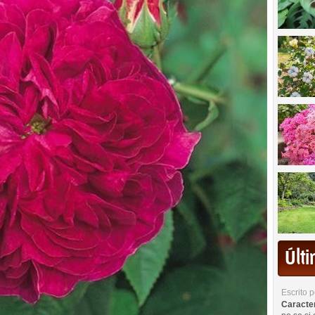
Últ
Escrito 
Caracterí