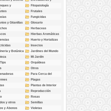
cubresuelos
nques y
Fitopatología
ticas
antes
Frutales
sias
Fungicidas
nios y Gitanillas
Glosario
echos
Herbaceas
scos
Hierbas Aromáticas
ensias
Huerto y Hortalizas
cticidas
Insectos
ineria y Botánica
Jardines del Mundo
ieza
Mi Jardin
 Tips
Orquídeas
s
Otros
genadoras
Para Cerca del
Estanque
ennes
Plagas
tas
Plantas de Interior
a
Reproducción
go
Rosas
dos y otros
Semillas
as
os y Abonos
Violetas