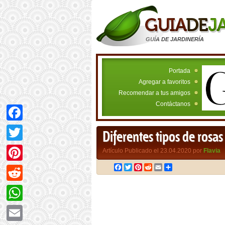
GUÍA DE JARDINERÍA
Portada
Agregar a favoritos
Recomendar a tus amigos
Contáctanos
Facebook
Diferentes tipos de rosas
Twitter
Artículo Publicado el 23.04.2020 por
Flavia
Facebook
Twitter
Pinterest
Reddit
Email
Compartir
Pinterest
Reddit
WhatsApp