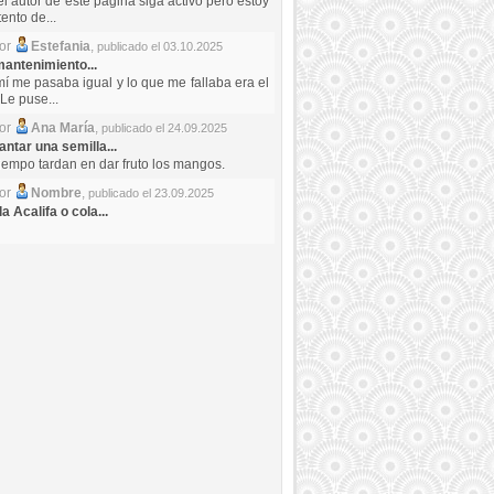
el autor de este pagina siga activo pero estoy
ento de...
por
Estefania
,
publicado el 03.10.2025
antenimiento...
mí me pasaba igual y lo que me fallaba era el
Le puse...
por
Ana María
,
publicado el 24.09.2025
ntar una semilla...
iempo tardan en dar fruto los mangos.
por
Nombre
,
publicado el 23.09.2025
a Acalifa o cola...