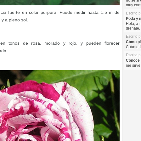
no se si 
muy cont
cia fuerte en color púrpura. Puede medir hasta 1.5 m de
Escrito 
Poda y m
 y a pleno sol.
Hola, a 
drenaje. 
Escrito 
Cómo pla
 en tonos de rosa, morado y rojo, y pueden florecer
Cuánto t
ada.
Escrito 
Conoce l
me sirve