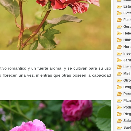
Esta
Acuá
Flot
Fuch
Gera
Hel
Hibi
Hort
Inse
Jard
Limp
tivo romántico y un fuerte aroma, y se cultivan para su uso
Mini
lo florecen una vez, mientras que otras poseen la capacidad
Otro
Oxi
Per
Plan
Pod
Rie
Salu
tem
Suel