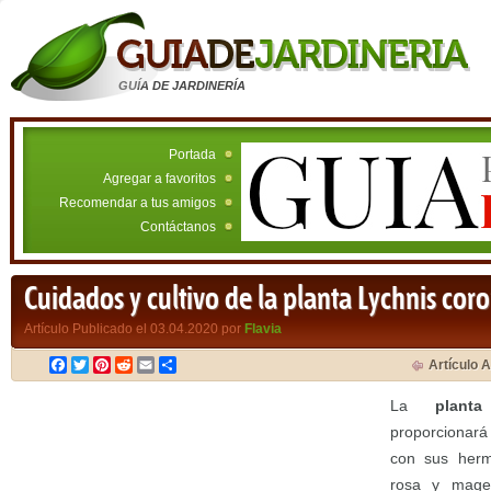
GUÍA DE JARDINERÍA
Portada
Agregar a favoritos
Recomendar a tus amigos
Contáctanos
Cuidados y cultivo de la planta Lychnis cor
Artículo Publicado el 03.04.2020 por
Flavia
Facebook
Twitter
Pinterest
Reddit
Email
Compartir
Artículo A
La
plant
proporcionará
con sus herm
rosa y magen