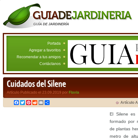
GUÍA DE JARDINERÍA
Portada
Agregar a favoritos
Recomendar a tus amigos
Contáctanos
Cuidados del Silene
Artículo Publicado el 23.09.2019 por
Flavia
Facebook
Twitter
Pinterest
Reddit
Email
Compartir
Artículo A
El Silene es
formado por m
de plantas he
metro de altu