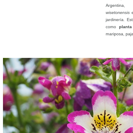
Argentin
wisetonensis
e
jardinería. E
como
planta
mariposa, paja