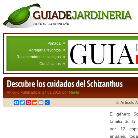
GUÍA DE JARDINERÍA
Portada
Agregar a favoritos
Recomendar a tus amigos
Contáctanos
Descubre los cuidados del Schizanthus
Artículo Publicado el 24.01.2018 por
Flavia
Facebook
Twitter
Pinterest
Reddit
Email
Compartir
Artículo A
El género Sc
familia de la
por 12 espe
anuales, tod