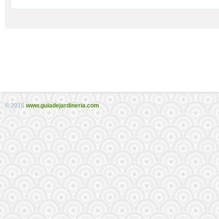
© 2016
www.guiadejardineria.com