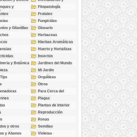
cubresuelos
nques y
Fitopatología
ticas
antes
Frutales
sias
Fungicidas
nios y Gitanillas
Glosario
echos
Herbaceas
scos
Hierbas Aromáticas
ensias
Huerto y Hortalizas
cticidas
Insectos
ineria y Botánica
Jardines del Mundo
ieza
Mi Jardin
 Tips
Orquídeas
s
Otros
genadoras
Para Cerca del
Estanque
ennes
Plagas
tas
Plantas de Interior
a
Reproducción
go
Rosas
dos y otros
Semillas
as
os y Abonos
Violetas