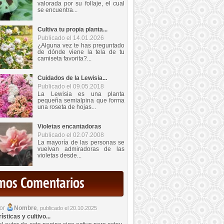
valorada por su follaje, el cual
se encuentra...
Cultiva tu propia planta...
Publicado el 14.01.2026
¿Alguna vez te has preguntado
de dónde viene la tela de tu
camiseta favorita?...
Cuidados de la Lewisia...
Publicado el 09.05.2018
La Lewisia es una planta
pequeña semialpina que forma
una roseta de hojas...
Violetas encantadoras
Publicado el 02.07.2008
La mayoría de las personas se
vuelvan admiradoras de las
violetas desde...
imos Comentarios
por
Nombre
,
publicado el 20.10.2025
sticas y cultivo...