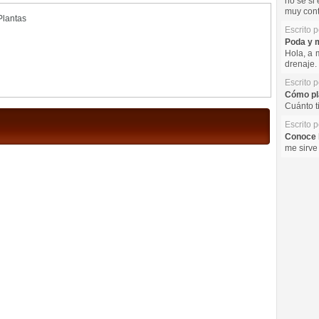
no se si 
muy cont
Plantas
Escrito 
Poda y m
Hola, a 
drenaje. 
Escrito 
Cómo pla
Cuánto t
Escrito 
Conoce l
me sirve