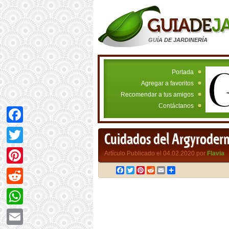
GUÍA DE JARDINERÍA
Portada
Agregar a favoritos
Recomendar a tus amigos
Contáctanos
Facebook
Cuidados del Argyroderm
Twitter
Artículo Publicado el 04.02.2020 por
Flavia
Facebook
Twitter
Pinterest
Reddit
Email
Compartir
Pinterest
Reddit
WhatsApp