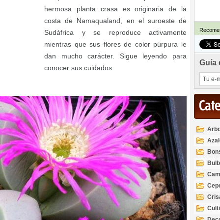
hermosa planta crasa es originaria de la
costa de Namaqualand, en el suroeste de
Recomen
Sudáfrica y se reproduce activamente
mientras que sus flores de color púrpura le
dan mucho carácter. Sigue leyendo para
Guía 
conocer sus cuidados.
Cat
Arbo
Azal
Rod
Bon
Bul
Cam
Cep
Cri
Cult
Deco