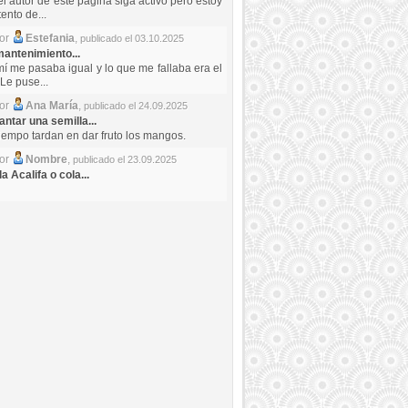
el autor de este pagina siga activo pero estoy
ento de...
por
Estefania
,
publicado el 03.10.2025
antenimiento...
mí me pasaba igual y lo que me fallaba era el
Le puse...
por
Ana María
,
publicado el 24.09.2025
ntar una semilla...
iempo tardan en dar fruto los mangos.
por
Nombre
,
publicado el 23.09.2025
a Acalifa o cola...