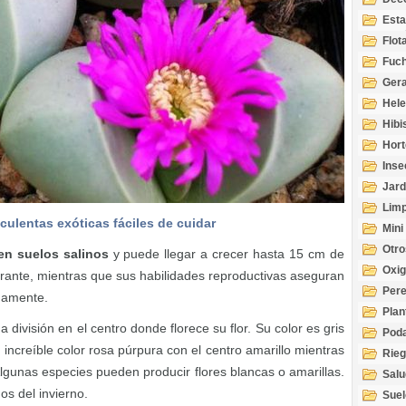
Esta
Acuá
Flot
Fuch
Gera
Hel
Hibi
Hort
Inse
Jard
Limp
culentas exóticas fáciles de cuidar
Mini
Otro
en suelos salinos
y puede llegar a crecer hasta 15 cm de
Oxi
brante, mientras que sus habilidades reproductivas aseguran
Per
damente.
Plan
división en el centro donde florece su flor. Su color es gris
Pod
n increíble color rosa púrpura con el centro amarillo mientras
Rie
Algunas especies pueden producir flores blancas o amarillas.
Salu
tem
os del invierno.
Suel