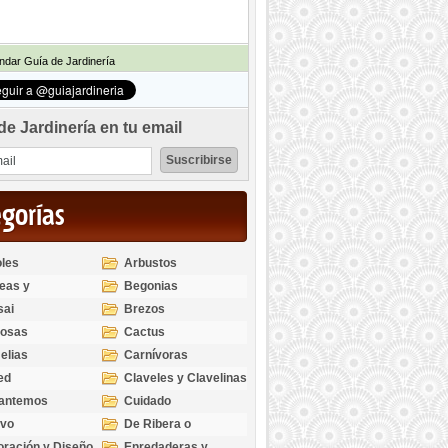
dar Guía de Jardinería
de Jardinería en tu email
egorías
les
Arbustos
eas y
Begonias
odendros
sai
Brezos
bosas
Cactus
elias
Carnívoras
ed
Claveles y Clavelinas
santemos
Cuidado
ivo
De Ribera o
Palustres
ración y Diseño
Enredaderas y