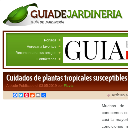
GUÍA DE JARDINERÍA
Portada
Agregar a favoritos
Recomendar a tus amigos
Contáctanos
Cuidados de plantas tropicales susceptibles
Artículo Publicado el 03.05.2019 por
Flavia
Facebook
Twitter
Pinterest
Reddit
Email
Compartir
Artículo A
Muchas de l
conocemos son
casi la mayor
condiciones 