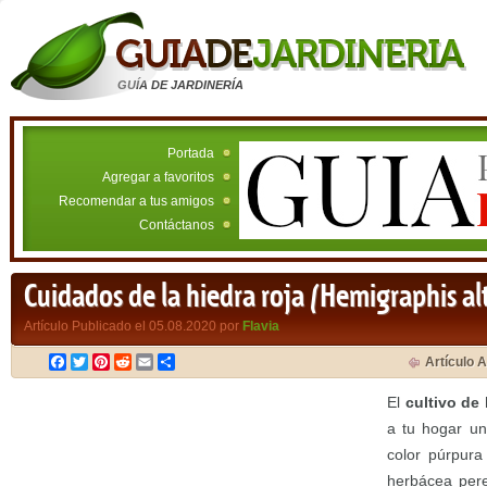
GUÍA DE JARDINERÍA
Portada
Agregar a favoritos
Recomendar a tus amigos
Contáctanos
Cuidados de la hiedra roja (Hemigraphis al
Artículo Publicado el 05.08.2020 por
Flavia
Facebook
Twitter
Pinterest
Reddit
Email
Compartir
Artículo A
El
cultivo de 
a tu hogar un
color púrpura
herbácea pere