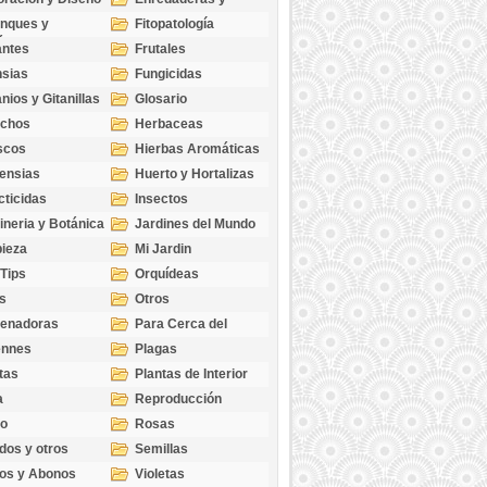
cubresuelos
nques y
Fitopatología
ticas
antes
Frutales
sias
Fungicidas
nios y Gitanillas
Glosario
echos
Herbaceas
scos
Hierbas Aromáticas
ensias
Huerto y Hortalizas
cticidas
Insectos
ineria y Botánica
Jardines del Mundo
ieza
Mi Jardin
 Tips
Orquídeas
s
Otros
genadoras
Para Cerca del
Estanque
ennes
Plagas
tas
Plantas de Interior
a
Reproducción
go
Rosas
dos y otros
Semillas
as
os y Abonos
Violetas