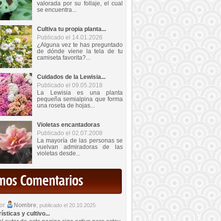
valorada por su follaje, el cual
se encuentra...
Cultiva tu propia planta...
Publicado el 14.01.2026
¿Alguna vez te has preguntado
de dónde viene la tela de tu
camiseta favorita?...
Cuidados de la Lewisia...
Publicado el 09.05.2018
La Lewisia es una planta
pequeña semialpina que forma
una roseta de hojas...
Violetas encantadoras
Publicado el 02.07.2008
La mayoría de las personas se
vuelvan admiradoras de las
violetas desde...
imos Comentarios
por
Nombre
,
publicado el 20.10.2025
sticas y cultivo...