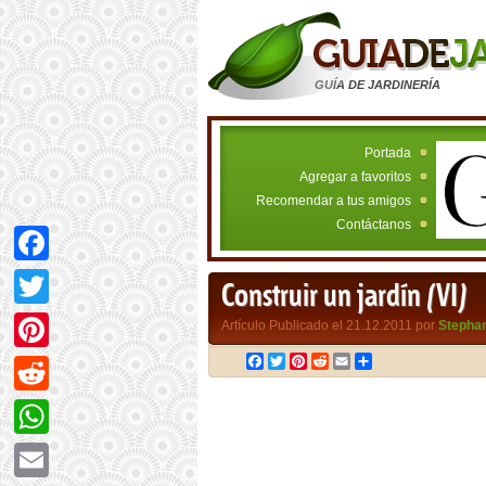
GUÍA DE JARDINERÍA
Portada
Agregar a favoritos
Recomendar a tus amigos
Contáctanos
Facebook
Construir un jardín (VI)
Twitter
Artículo Publicado el 21.12.2011 por
Stepha
Facebook
Twitter
Pinterest
Reddit
Email
Compartir
Pinterest
Reddit
WhatsApp