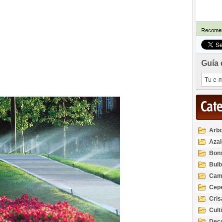
Recomen
Guía 
Cat
Arbo
Azal
Rod
Bon
Bul
Cam
Cep
Cri
Cult
Deco