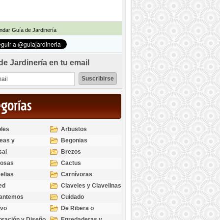
dar Guía de Jardinería
de Jardinería en tu email
egorías
les
Arbustos
eas y
Begonias
odendros
sai
Brezos
bosas
Cactus
elias
Carnívoras
ed
Claveles y Clavelinas
santemos
Cuidado
ivo
De Ribera o
Palustres
ración y Diseño
Enredaderas y