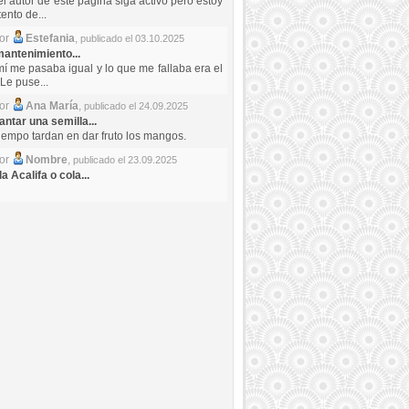
el autor de este pagina siga activo pero estoy
ento de...
por
Estefania
,
publicado el 03.10.2025
antenimiento...
mí me pasaba igual y lo que me fallaba era el
Le puse...
por
Ana María
,
publicado el 24.09.2025
ntar una semilla...
iempo tardan en dar fruto los mangos.
por
Nombre
,
publicado el 23.09.2025
a Acalifa o cola...