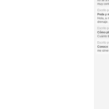
no se si 
muy cont
Escrito 
Poda y m
Hola, a 
drenaje. 
Escrito 
Cómo pla
Cuánto t
Escrito 
Conoce l
me sirve