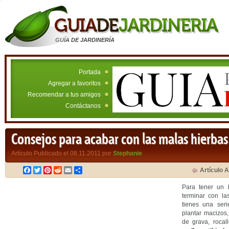
GUÍA DE JARDINERÍA
Portada
Agregar a favoritos
Recomendar a tus amigos
Contáctanos
Consejos para acabar con las malas hierbas
Artículo Publicado el 08.11.2011 por
Stephanie
Facebook
Twitter
Pinterest
Reddit
Email
Compartir
Artículo A
Para tener un
terminar con l
tienes una seri
plantar macizos
de grava, rocal