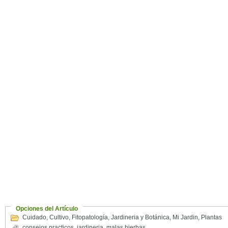
Opciones del Artículo
Cuidado
,
Cultivo
,
Fitopatología
,
Jardineria y Botánica
,
Mi Jardin
,
Plantas
consejos practicos
,
jardineria
,
malas hierbas