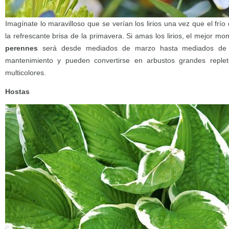
Imagínate lo maravilloso que se verían los lirios una vez que el frío
la refrescante brisa de la primavera. Si amas los lirios, el mejor 
perennes
será desde mediados de marzo hasta mediados de ab
mantenimiento y pueden convertirse en arbustos grandes replet
multicolores.
Hostas