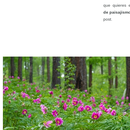
que quieres 
de paisajism
post.