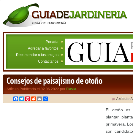
GUÍA DE JARDINERÍA
Portada
Agregar a favoritos
Recomendar a tus amigos
Contáctanos
Consejos de paisajismo de otoño
Artículo Publicado el 02.06.2022 por
Flavia
Facebook
Twitter
Pinterest
Reddit
Email
Compartir
Artículo A
El otoño es
plantar plant
primavera. Lo
son candidato