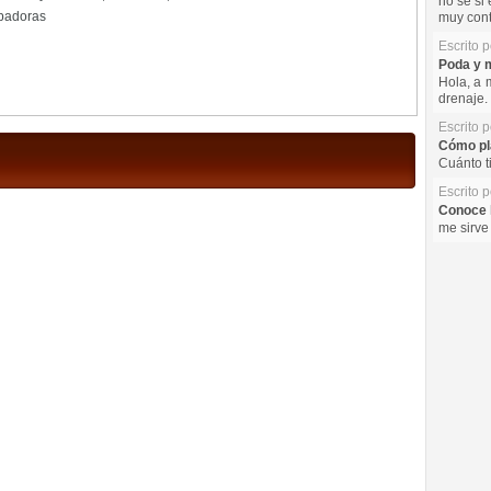
no se si 
epadoras
muy cont
Escrito 
Poda y m
Hola, a 
drenaje. 
Escrito 
Cómo pla
Cuánto t
Escrito 
Conoce l
me sirve