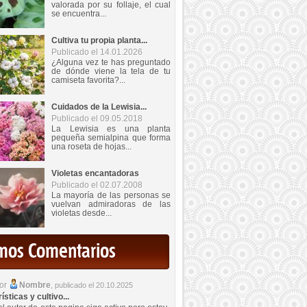
valorada por su follaje, el cual
se encuentra...
Cultiva tu propia planta...
Publicado el 14.01.2026
¿Alguna vez te has preguntado
de dónde viene la tela de tu
camiseta favorita?...
Cuidados de la Lewisia...
Publicado el 09.05.2018
La Lewisia es una planta
pequeña semialpina que forma
una roseta de hojas...
Violetas encantadoras
Publicado el 02.07.2008
La mayoría de las personas se
vuelvan admiradoras de las
violetas desde...
imos Comentarios
por
Nombre
,
publicado el 20.10.2025
sticas y cultivo...