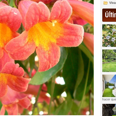
Viva
Últi
hacer que