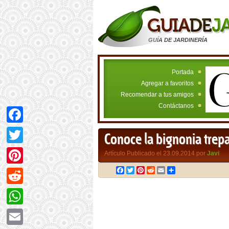
GUÍA DE JARDINERÍA
Portada
Agregar a favoritos
Recomendar a tus amigos
Contáctanos
Facebook
Conoce la bignonia trep
Twitter
Artículo Publicado el 23.09.2014 por
Javi
Facebook
Twitter
Pinterest
Reddit
Email
Compartir
Pinterest
Reddit
WhatsApp