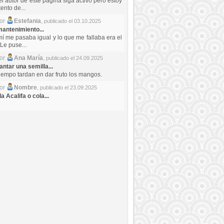
el autor de este pagina siga activo pero estoy
ento de...
por
Estefania
,
publicado el 03.10.2025
antenimiento...
mí me pasaba igual y lo que me fallaba era el
Le puse...
por
Ana María
,
publicado el 24.09.2025
ntar una semilla...
iempo tardan en dar fruto los mangos.
por
Nombre
,
publicado el 23.09.2025
a Acalifa o cola...