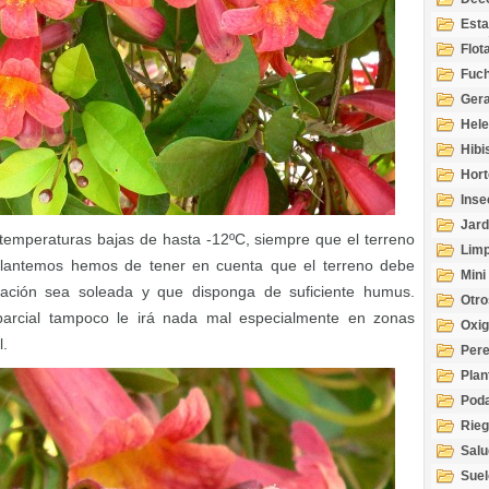
Esta
Acuá
Flot
Fuch
Gera
Hel
Hibi
Hort
Inse
Jard
 temperaturas bajas de hasta -12ºC, siempre que el terreno
Limp
lantemos hemos de tener en cuenta que el terreno debe
Mini
tación sea soleada y que disponga de suficiente humus.
Otro
arcial tampoco le irá nada mal especialmente en zonas
Oxi
l.
Per
Plan
Pod
Rie
Salu
tem
Suel