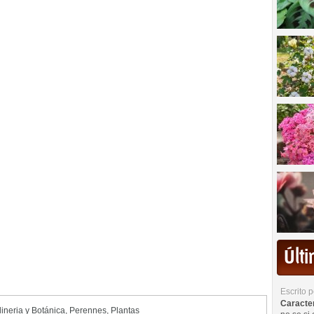
Últ
Escrito 
Caracterí
ineria y Botánica
,
Perennes
,
Plantas