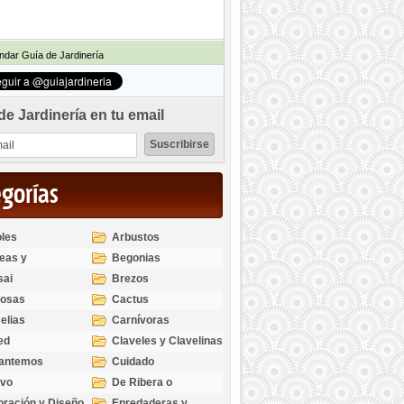
dar Guía de Jardinería
de Jardinería en tu email
egorías
les
Arbustos
eas y
Begonias
odendros
sai
Brezos
bosas
Cactus
elias
Carnívoras
ed
Claveles y Clavelinas
santemos
Cuidado
ivo
De Ribera o
Palustres
ración y Diseño
Enredaderas y