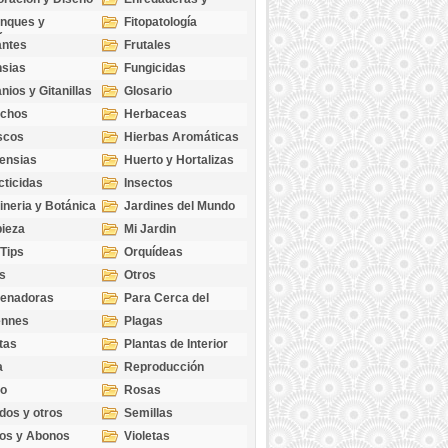
cubresuelos
nques y
Fitopatología
ticas
antes
Frutales
sias
Fungicidas
nios y Gitanillas
Glosario
echos
Herbaceas
scos
Hierbas Aromáticas
ensias
Huerto y Hortalizas
cticidas
Insectos
ineria y Botánica
Jardines del Mundo
ieza
Mi Jardin
 Tips
Orquídeas
s
Otros
genadoras
Para Cerca del
Estanque
ennes
Plagas
tas
Plantas de Interior
a
Reproducción
go
Rosas
dos y otros
Semillas
as
os y Abonos
Violetas