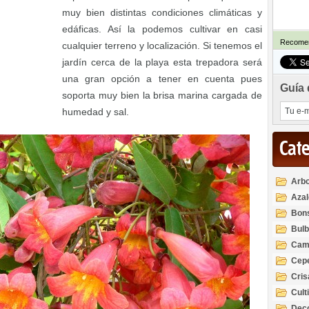
muy bien distintas condiciones climáticas y
edáficas. Así la podemos cultivar en casi
Recomen
cualquier terreno y localización. Si tenemos el
jardín cerca de la playa esta trepadora será
una gran opción a tener en cuenta pues
Guía 
soporta muy bien la brisa marina cargada de
humedad y sal.
Cat
Arbo
Azal
Rod
Bon
Bul
Cam
Cep
Cri
Cult
Deco