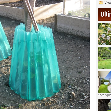
Viva
Últi
hacer que