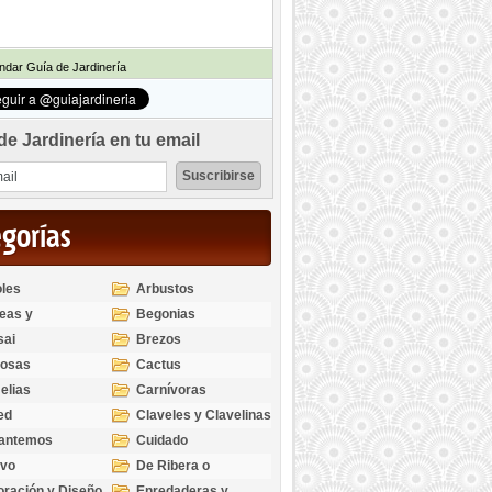
dar Guía de Jardinería
de Jardinería en tu email
egorías
les
Arbustos
eas y
Begonias
odendros
sai
Brezos
bosas
Cactus
elias
Carnívoras
ed
Claveles y Clavelinas
santemos
Cuidado
ivo
De Ribera o
Palustres
ración y Diseño
Enredaderas y