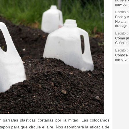
no se si 
muy cont
Escrito 
Poda y m
Hola, a 
drenaje. 
Escrito 
Cómo pla
Cuánto t
Escrito 
Conoce l
me sirve
r garrafas plásticas cortadas por la mitad. Las colocamos
tapón para que circule el aire. Nos asombrará la eficacia de