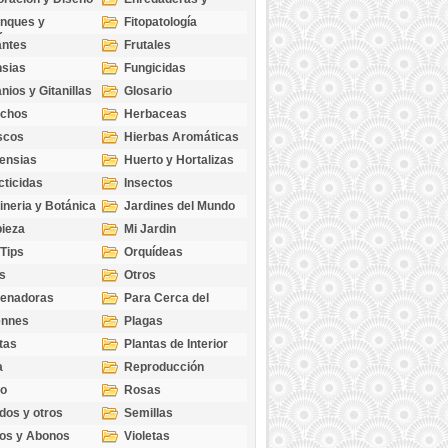
cubresuelos
nques y
Fitopatología
ticas
antes
Frutales
sias
Fungicidas
nios y Gitanillas
Glosario
echos
Herbaceas
scos
Hierbas Aromáticas
ensias
Huerto y Hortalizas
cticidas
Insectos
ineria y Botánica
Jardines del Mundo
ieza
Mi Jardin
 Tips
Orquídeas
s
Otros
genadoras
Para Cerca del
Estanque
ennes
Plagas
tas
Plantas de Interior
a
Reproducción
go
Rosas
dos y otros
Semillas
as
os y Abonos
Violetas