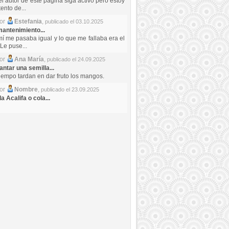
el autor de este pagina siga activo pero estoy
ento de...
por
Estefania
,
publicado el 03.10.2025
antenimiento...
mí me pasaba igual y lo que me fallaba era el
Le puse...
por
Ana María
,
publicado el 24.09.2025
ntar una semilla...
iempo tardan en dar fruto los mangos.
por
Nombre
,
publicado el 23.09.2025
a Acalifa o cola...