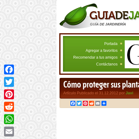
GUÍA DE JARDINERÍA
Portada
Agregar a favoritos
Recomendar a tus amigos
Contáctanos
Facebook
Cómo proteger sus planta
Twitter
Artículo Publicado el 31.12.2012 por
Javi
Facebook
Twitter
Pinterest
Reddit
Email
Compartir
Pinterest
Reddit
WhatsApp