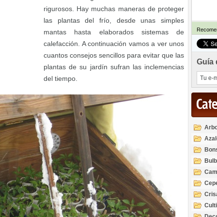
rigurosos. Hay muchas maneras de proteger
las plantas del frío, desde unas simples
Recomen
mantas hasta elaborados sistemas de
calefacción. A continuación vamos a ver unos
cuantos consejos sencillos para evitar que las
Guía 
plantas de su jardín sufran las inclemencias
del tiempo.
Cat
Arbo
Azal
Rod
Bon
Bul
Cam
Cep
Cri
Cult
Deco