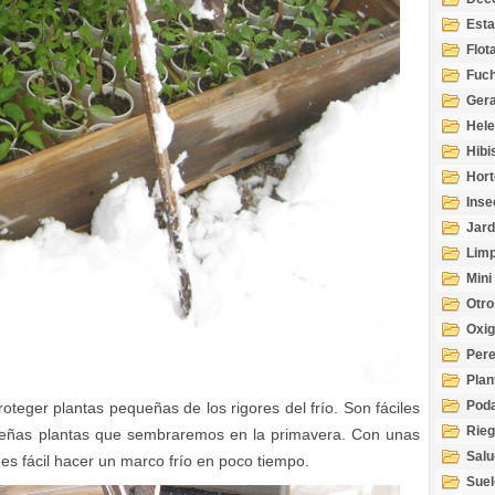
Esta
Acuá
Flot
Fuch
Gera
Hel
Hibi
Hort
Inse
Jard
Limp
Mini
Otro
Oxi
Per
Plan
Pod
oteger plantas pequeñas de los rigores del frío. Son fáciles
Rie
ueñas plantas que sembraremos en la primavera. Con unas
Salu
es fácil hacer un marco frío en poco tiempo.
tem
Suel