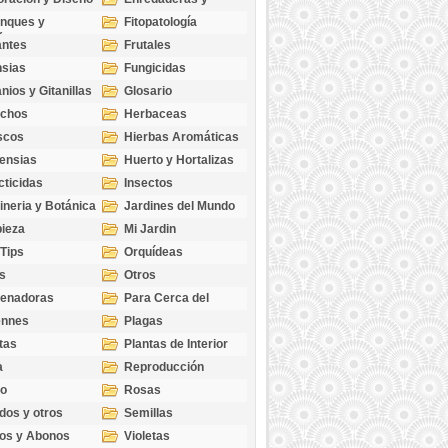
cubresuelos
nques y
Fitopatología
ticas
antes
Frutales
sias
Fungicidas
nios y Gitanillas
Glosario
echos
Herbaceas
scos
Hierbas Aromáticas
ensias
Huerto y Hortalizas
cticidas
Insectos
ineria y Botánica
Jardines del Mundo
ieza
Mi Jardin
 Tips
Orquídeas
s
Otros
genadoras
Para Cerca del
Estanque
ennes
Plagas
tas
Plantas de Interior
a
Reproducción
go
Rosas
dos y otros
Semillas
as
os y Abonos
Violetas