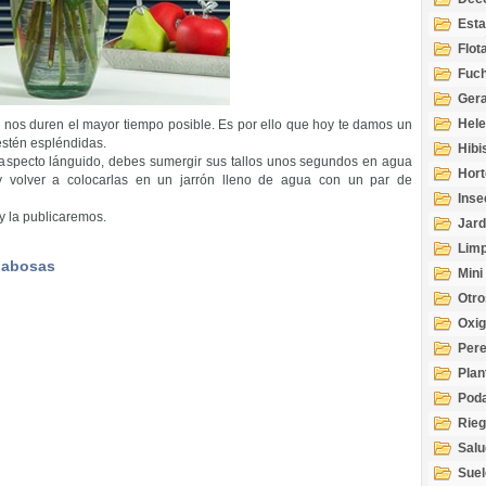
Esta
Acuá
Flot
Fuch
Gera
Hel
nos duren el mayor tiempo posible. Es por ello que hoy te damos un
estén espléndidas.
Hibi
n aspecto lánguido, debes sumergir sus tallos unos segundos en agua
Hort
 y volver a colocarlas en un jarrón lleno de agua con un par de
Inse
y la publicaremos.
Jard
Limp
babosas
Mini
Otro
Oxi
Per
Plan
Pod
Rie
Salu
tem
Suel