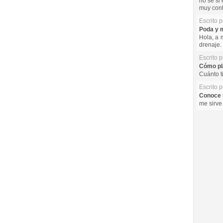
no se si 
muy cont
Escrito 
Poda y m
Hola, a 
drenaje. 
Escrito 
Cómo pla
Cuánto t
Escrito 
Conoce l
me sirve