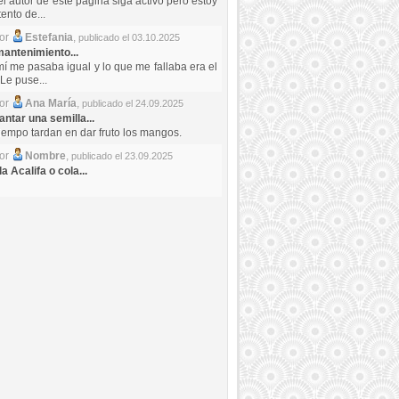
el autor de este pagina siga activo pero estoy
ento de...
por
Estefania
,
publicado el 03.10.2025
antenimiento...
mí me pasaba igual y lo que me fallaba era el
Le puse...
por
Ana María
,
publicado el 24.09.2025
ntar una semilla...
iempo tardan en dar fruto los mangos.
por
Nombre
,
publicado el 23.09.2025
a Acalifa o cola...