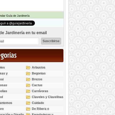
dar Guía de Jardinería
de Jardinería en tu email
egorías
les
Arbustos
eas y
Begonias
odendros
sai
Brezos
bosas
Cactus
elias
Carnívoras
ed
Claveles y Clavelinas
santemos
Cuidado
ivo
De Ribera o
Palustres
ración y Diseño
Enredaderas y