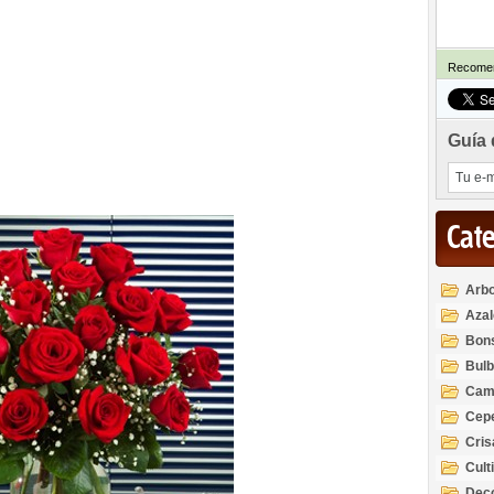
Recomen
Guía 
Cat
Arbo
Azal
Rod
Bon
Bul
Cam
Cep
Cri
Cult
Deco