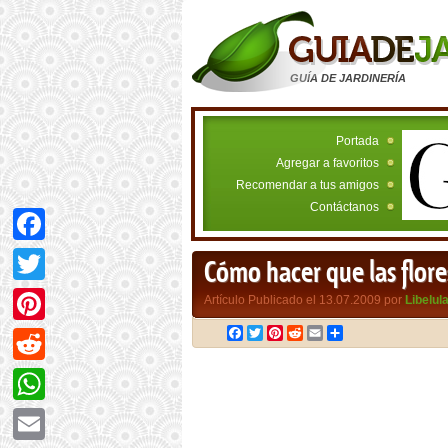
GUÍA DE JARDINERÍA
Portada
Agregar a favoritos
Recomendar a tus amigos
Contáctanos
Facebook
Cómo hacer que las flor
Twitter
Artículo Publicado el 13.07.2009 por
Libelul
Facebook
Twitter
Pinterest
Reddit
Email
Compartir
Pinterest
Reddit
WhatsApp