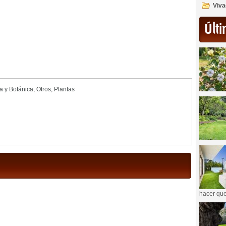
Viva
Últi
ia y Botánica
,
Otros
,
Plantas
hacer que