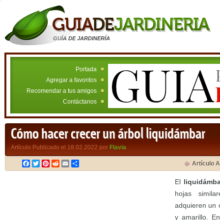
GUÍA DE JARDINERÍA
Portada
Agregar a favoritos
Recomendar a tus amigos
Contáctanos
Cómo hacer crecer un árbol liquidámbar
Artículo Publicado el 18.02.2022 por
Flavia
Facebook
Twitter
Pinterest
Reddit
Email
Compartir
Artículo A
El
liquidámb
hojas simil
adquieren un 
y amarillo. E