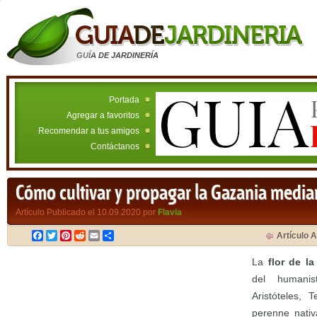
GUÍA DE JARDINERÍA
Portada
Agregar a favoritos
Recomendar a tus amigos
Contáctanos
Cómo cultivar y propagar la Gazania media
Artículo Publicado el 10.09.2020 por
Flavia
Facebook
Twitter
Pinterest
Reddit
Email
Compartir
Artículo A
La
flor de l
del humanis
Aristóteles,
perenne nativ