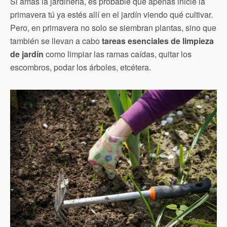
Si amas la jardinería, es probable que apenas inicie la
primavera tú ya estés allí en el jardín viendo qué cultivar.
Pero, en primavera no solo se siembran plantas, sino que
también se llevan a cabo
tareas esenciales de limpieza
de jardín
como limpiar las ramas caídas, quitar los
escombros, podar los árboles, etcétera.