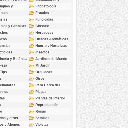
cubresuelos
nques y
Fitopatología
ticas
antes
Frutales
sias
Fungicidas
nios y Gitanillas
Glosario
echos
Herbaceas
scos
Hierbas Aromáticas
ensias
Huerto y Hortalizas
cticidas
Insectos
ineria y Botánica
Jardines del Mundo
ieza
Mi Jardin
 Tips
Orquídeas
s
Otros
genadoras
Para Cerca del
Estanque
ennes
Plagas
tas
Plantas de Interior
a
Reproducción
go
Rosas
dos y otros
Semillas
as
os y Abonos
Violetas