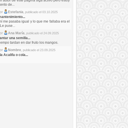
el autor de este pagina siga activo pero estoy
ento de...
por
Estefania
,
publicado el 03.10.2025
antenimiento...
mí me pasaba igual y lo que me fallaba era el
Le puse...
por
Ana María
,
publicado el 24.09.2025
ntar una semilla...
iempo tardan en dar fruto los mangos.
por
Nombre
,
publicado el 23.09.2025
a Acalifa o cola...