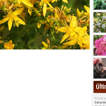
Últ
Escrito 
Caracterí