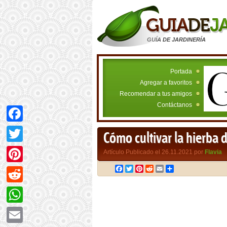
GUÍA DE JARDINERÍA
Portada
Agregar a favoritos
Recomendar a tus amigos
Contáctanos
Facebook
Cómo cultivar la hierba 
Twitter
Artículo Publicado el 26.11.2021 por
Flavia
Facebook
Twitter
Pinterest
Reddit
Email
Compartir
Pinterest
Reddit
WhatsApp