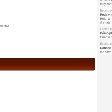
no se si 
muy cont
Escrito 
Poda y m
Hola, a 
drenaje. 
Plantas
Escrito 
Cómo pla
Cuánto t
Escrito 
Conoce l
me sirve