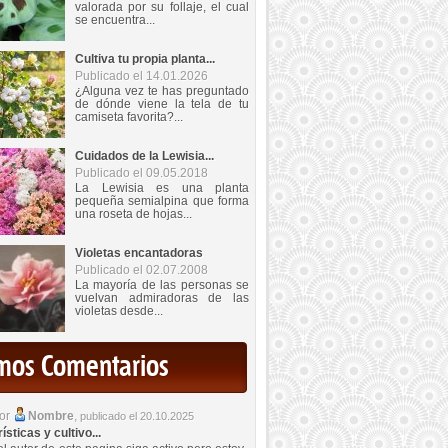
valorada por su follaje, el cual
se encuentra...
Cultiva tu propia planta...
Publicado el 14.01.2026
¿Alguna vez te has preguntado
de dónde viene la tela de tu
camiseta favorita?...
Cuidados de la Lewisia...
Publicado el 09.05.2018
La Lewisia es una planta
pequeña semialpina que forma
una roseta de hojas...
Violetas encantadoras
Publicado el 02.07.2008
La mayoría de las personas se
vuelvan admiradoras de las
violetas desde...
imos Comentarios
por
Nombre
,
publicado el 20.10.2025
sticas y cultivo...