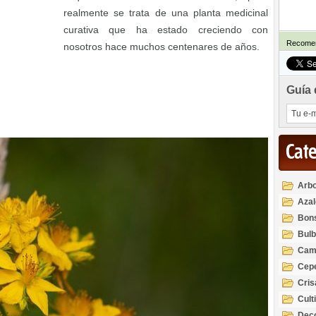
realmente se trata de una planta medicinal
curativa que ha estado creciendo con
Recomen
nosotros hace muchos centenares de años.
Guía 
Cat
Arbo
Azal
Rod
Bon
Bul
Cam
Cep
Cri
Cult
Deco