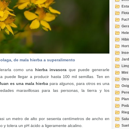
Esta
Acuá
Flot
Fuch
Gera
Hel
Hibi
Hort
Inse
Jard
olaga, de mala hierba a superalimento
Limp
iderarla como una
hierba invasora
que puede generarle
Mini
a puede llegar a producir hasta 100 mil semillas. Ten en
Otro
 Juan es una mala hierba
para algunos, para otros es una
Oxi
iedades maravillosas para las personas, la tierra y los
Per
Plan
Pod
Rie
asi un metro de alto por sesenta centímetros de ancho en
Salu
tem
so y tolera un pH ácido a ligeramente alcalino.
Suel