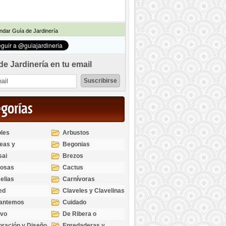
dar Guía de Jardinería
de Jardinería en tu email
egorías
les
Arbustos
eas y
Begonias
odendros
sai
Brezos
bosas
Cactus
elias
Carnívoras
ed
Claveles y Clavelinas
santemos
Cuidado
ivo
De Ribera o
Palustres
ración y Diseño
Enredaderas y