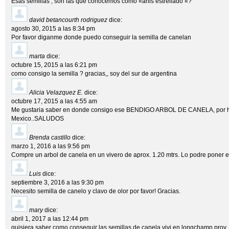
Esas semillas , son las que conocemos como «anis estrellado «?
david betancourth rodriguez
dice:
agosto 30, 2015 a las 8:34 pm
Por favor diganme donde puedo conseguir la semilla de canelan
marta
dice:
octubre 15, 2015 a las 6:21 pm
como consigo la semilla ? gracias,, soy del sur de argentina
Alicia Velazquez E.
dice:
octubre 17, 2015 a las 4:55 am
Me gustaria saber en donde consigo ese BENDIGO ARBOL DE CANELA, por h
Mexico..SALUDOS
Brenda castillo
dice:
marzo 1, 2016 a las 9:56 pm
Compre un arbol de canela en un vivero de aprox. 1.20 mtrs. Lo podre poner 
Luis
dice:
septiembre 3, 2016 a las 9:30 pm
Necesito semilla de canelo y clavo de olor por favor! Gracias.
mary
dice:
abril 1, 2017 a las 12:44 pm
quisiera saber como conseguir las semillas de canela vivi en longchamp prov.