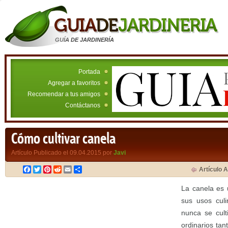
GUÍA DE JARDINERÍA
Portada
Agregar a favoritos
Recomendar a tus amigos
Contáctanos
Cómo cultivar canela
Artículo Publicado el 09.04.2015 por
Javi
Facebook
Twitter
Pinterest
Reddit
Email
Compartir
Artículo A
La canela es 
sus usos culi
nunca se cult
ordinarios tan