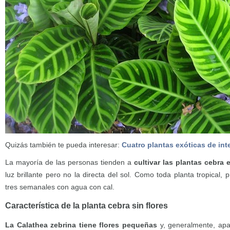
Quizás también te pueda interesar:
Cuatro plantas exóticas de inte
La mayoría de las personas tienden a
cultivar las plantas cebra e
luz brillante pero no la directa del sol. Como toda planta tropical,
tres semanales con agua con cal.
Característica de la planta cebra sin flores
La Calathea zebrina tiene flores pequeñas
y, generalmente, apa