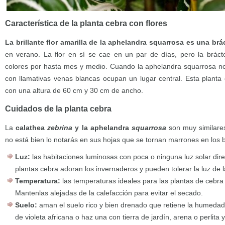
Característica de la planta cebra con flores
La brillante flor amarilla de la aphelandra squarrosa es una brá
en verano. La flor en sí se cae en un par de días, pero la bráct
colores por hasta mes y medio. Cuando la aphelandra squarrosa no 
con llamativas venas blancas ocupan un lugar central. Esta plant
con una altura de 60 cm y 30 cm de ancho.
Cuidados de la planta cebra
La
calathea
zebrina
y la aphelandra
squarrosa
son muy similares
no está bien lo notarás en sus hojas que se tornan marrones en los b
Luz:
las habitaciones luminosas con poca o ninguna luz solar dir
plantas cebra adoran los invernaderos y pueden tolerar la luz de 
Temperatura:
las temperaturas ideales para las plantas de cebra 
Mantenlas alejadas de la calefacción para evitar el secado.
Suelo:
aman el suelo rico y bien drenado que retiene la humeda
de violeta africana o haz una con tierra de jardín, arena o perlita y