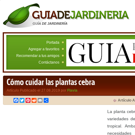
GUÍA DE JARDINERÍA
Portada
Agregar a favoritos
Recomendar a tus amigos
Contáctanos
Cómo cuidar las plantas cebra
Artículo Publicado el 27.08.2019 por
Flavia
Facebook
Twitter
Pinterest
Reddit
Email
Compartir
Artículo A
La planta ceb
variedades de
tropical. Amb
necesidades