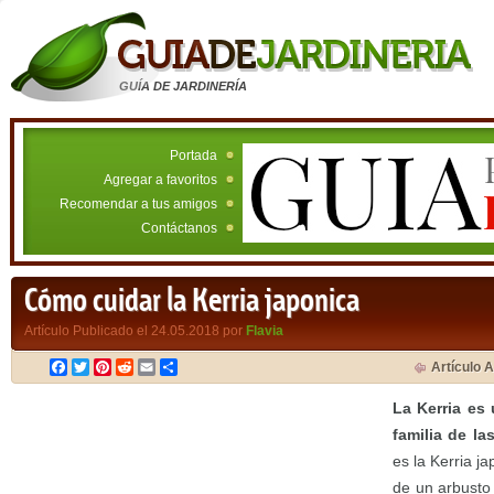
GUÍA DE JARDINERÍA
Portada
Agregar a favoritos
Recomendar a tus amigos
Contáctanos
Cómo cuidar la Kerria japonica
Artículo Publicado el 24.05.2018 por
Flavia
Facebook
Twitter
Pinterest
Reddit
Email
Compartir
Artículo A
La Kerria es 
familia de la
es la Kerria j
de un arbusto