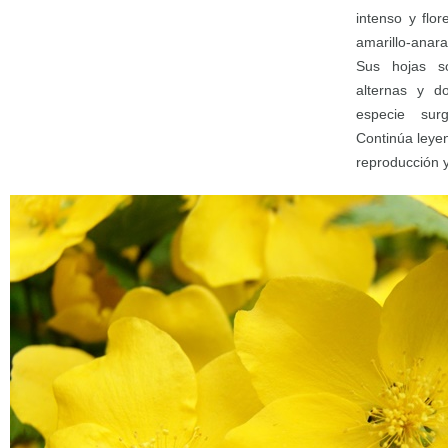
intenso y flor
amarillo-anar
Sus hojas so
alternas y d
especie sur
Continúa leye
reproducción 