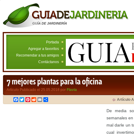
GUÍA DE JARDINERÍA
Portada
Agregar a favoritos
Recomendar a tus amigos
Contáctanos
7 mejores plantas para la oficina
Artículo Publicado el 25.05.2018 por
Flavia
Facebook
Twitter
Pinterest
Reddit
Email
Compartir
Artículo A
De media so
semanales en l
mal darle un t
cual inverti