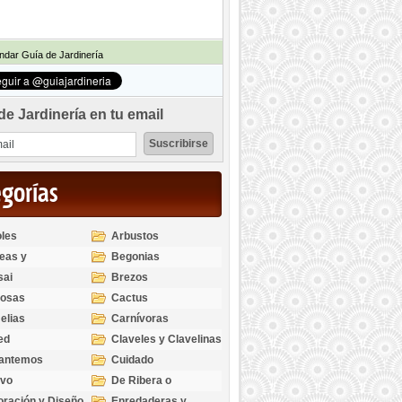
dar Guía de Jardinería
de Jardinería en tu email
egorías
les
Arbustos
eas y
Begonias
odendros
sai
Brezos
bosas
Cactus
elias
Carnívoras
ed
Claveles y Clavelinas
santemos
Cuidado
ivo
De Ribera o
Palustres
ración y Diseño
Enredaderas y