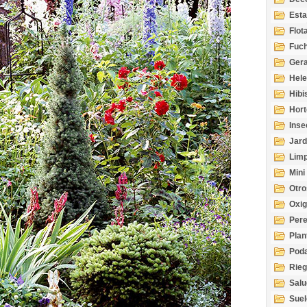
Esta
Acuá
Flot
Fuch
Gera
Hel
Hibi
Hort
Inse
Jard
Limp
Mini
Otro
Oxi
Per
Plan
Pod
Rie
Salu
tem
Suel