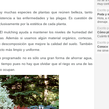
no se si 
muy cont
Escrito 
ay muchas especies de plantas que reúnen belleza, tanto
Poda y m
sistencia a las enfermedades y las plagas. Es cuestión de
Hola, a 
drenaje. 
clusivamente por la estética de cada planta.
Escrito 
l mulching ayuda a mantener los niveles de humedad del
Cómo pla
Cuánto t
as. Además si usamos algún material orgánico, cortezas,
Escrito 
 descomposición que mejore la calidad del suelo. También
Conoce l
cto más limpio y uniforme.
me sirve
eo programado no es sólo una gran forma de ahorrar agua,
tiempo pues no hay que olvidar que el riego es una de las
po ocupan.