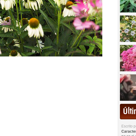
Últ
Escrito 
Caracterí