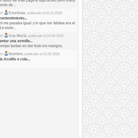
el autor de este pagina siga activo pero estoy
ento de...
por
Estefania
,
publicado el 03.10.2025
antenimiento...
mí me pasaba igual y lo que me fallaba era el
Le puse...
por
Ana María
,
publicado el 24.09.2025
ntar una semilla...
iempo tardan en dar fruto los mangos.
por
Nombre
,
publicado el 23.09.2025
a Acalifa o cola...