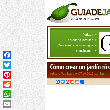
GUÍA DE JARDINERÍA
Portada
Agregar a favoritos
Recomendar a tus amigos
Contáctanos
Facebook
Cómo crear un jardín rús
Twitter
Artículo Publicado el 07.10.2015 por
Javi
Facebook
Twitter
Pinterest
Reddit
Email
Compartir
Pinterest
Reddit
WhatsApp