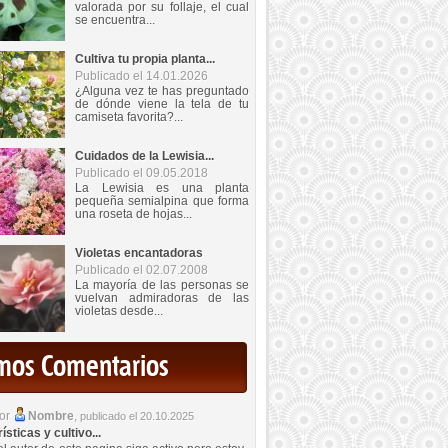
valorada por su follaje, el cual
se encuentra...
Cultiva tu propia planta...
Publicado el 14.01.2026
¿Alguna vez te has preguntado
de dónde viene la tela de tu
camiseta favorita?...
Cuidados de la Lewisia...
Publicado el 09.05.2018
La Lewisia es una planta
pequeña semialpina que forma
una roseta de hojas...
Violetas encantadoras
Publicado el 02.07.2008
La mayoría de las personas se
vuelvan admiradoras de las
violetas desde...
imos Comentarios
por
Nombre
,
publicado el 20.10.2025
sticas y cultivo...