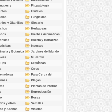
cubresuelos
nques y
Fitopatología
ticas
antes
Frutales
sias
Fungicidas
nios y Gitanillas
Glosario
echos
Herbaceas
scos
Hierbas Aromáticas
ensias
Huerto y Hortalizas
cticidas
Insectos
ineria y Botánica
Jardines del Mundo
ieza
Mi Jardin
 Tips
Orquídeas
s
Otros
genadoras
Para Cerca del
Estanque
ennes
Plagas
tas
Plantas de Interior
a
Reproducción
go
Rosas
dos y otros
Semillas
as
os y Abonos
Violetas